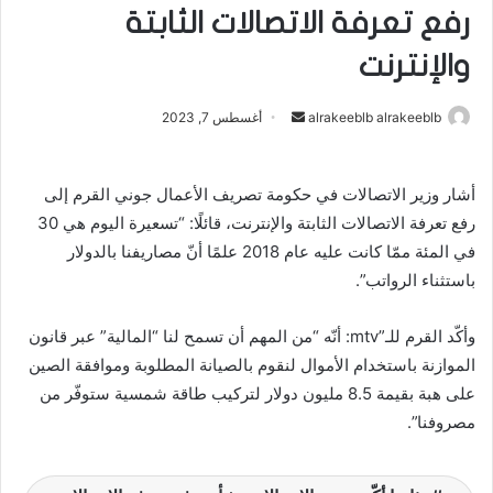
رفع تعرفة الاتصالات الثابتة
والإنترنت
alrakeeblb alrakeeblb
أ
أغسطس 7, 2023
ر
س
أشار وزير الاتصالات في حكومة تصريف الأعمال جوني القرم إلى
ل
رفع تعرفة الاتصالات الثابتة والإنترنت، قائلًا: “تسعيرة اليوم هي 30
ب
ر
في المئة ممّا كانت عليه عام 2018 علمًا أنّ مصاريفنا بالدولار
ي
باستثناء الرواتب”.
د
ا
وأكّد القرم للـ”mtv: أنّه “من المهم أن تسمح لنا “المالية” عبر قانون
إ
الموازنة باستخدام الأموال لنقوم بالصيانة المطلوبة وموافقة الصين
ل
على هبة بقيمة 8.5 مليون دولار لتركيب طاقة شمسية ستوفّر من
ك
مصروفنا”.
ت
ر
و