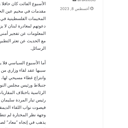
الأسبوع الفائت كان حافلا 
ر
أغسطس 8, 2023
مقدمات في مخيم عين الحلو
س
ل
المخيمات الفلسطينية في ل
ب
دعوتهم لمغادرة لبنان لا ي
ر
المعلومات عن تفجير أمني و
ي
مع الحديث عن تعثر التطبيع
د
ا
الرسائل.
إ
ل
أما الأسبوع السياسي فلا ي
ك
سببها عقد لقاء وزاري من 
ت
وانتزاع غطاء مسيحي لها، ا
ر
و
جنبلاط ورئيس مجلس النواب 
ن
الرئاسية باختلاف المقار
ي
رئيس تيار المردة سليمان 
ا
فيصوت نواب اللقاء الديمق
وجهة نظر المختارة لم تتطا
يذهب في إتجاه “معاد” لصد