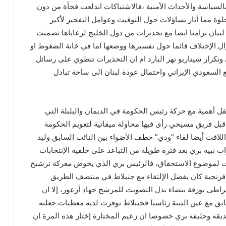
بالسياسة والأحداث الأمنية ،فالاشتباكات اندلعت فجأة من دون
ة مما أثار تساؤلات حول التوقيت وعوامل التفجير لأكبر
بنان تزامنا ايضا مع تحذيرات من دول الخليج لرعاياها تضمنت
زال الإختلاف قائما حول تفسيرها ووضعها اما في خانة الضغوط او
تكرار سيناريو نهر البارد ام ان التحذيرات تنطوي على رسائل
 السعودي الإيراني واحتمال عودة لبنان الى ساحة تبادل
قل أهمية مع حركة رئيس الحكومة في الديمان والبلبلة التي
قبل فريق مسيحي رأى فيها محاولة ميقاتية لتعويم الحكومة
للافت أيضا لقاء “ودي” خطف الأضواء بين النائب السابق وليد
نبيه بري بعد فترة طويلة من التباعد على خلفية الإنتخابات
بات لموضوع الاستحقاق، فالرئيس بري الذي يخوض معركة ترشيح
فرنجية كان يفضل الإلتقاء مع جنبلاط في منتصف الطريق
راطي بورقة بيضاء بدل التصويت للمرشح جهاد أزعور، إلا ان
بق مع عين التينة رئاسيا فجنبلاط توفرت لديه معطيات جعلته
يقه وحليفه بري خصوصا ان زعيم المختارة إختار هذه المرة ان