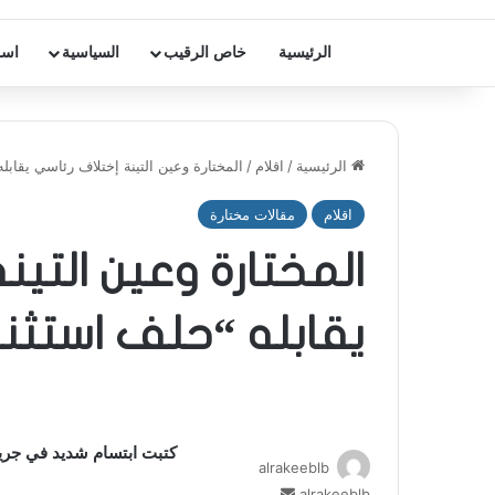
الرئيسية
خاص الرقيب
السياسية
اسر
الرئيسية
/
اقلام
/
المختارة وعين التينة إختلاف رئاسي يقابل
اقلام
مقالات مختارة
المختارة وعين التي
يقابله “حلف استثنا
كتبت ابتسام شديد في جريد
alrakeeblb
alrakeeblb
أ