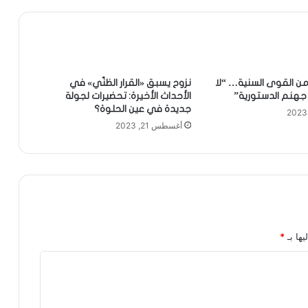
من القوى السنية… “لا
نزوح يسبق «القرار الظنّي» في
 جهنم الدستورية”
الأحداث الأخيرة: تحضيرات لجولة
جديدة في عين الحلوة؟
أغسطس 21, 2023
يها بـ
*