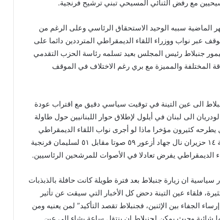
يحيين مع رفض الثنائي المسيحي تبني ترشيح فرنجية.
ر الماضية سببه الوحيد الاستحقاق الرئاسي وعلى الرغم من
قف عبر نواب ووزراء اللقاء الديمقراطي المترددين دائما على
ب تيمور جنبلاط رئيس المجلس بعيد تسلمه رئاسة الحزب التقدمي
اقة المختلفة والمميزة مع بري رغم الاختلاف في الموقف
جنبلاط الى عين التينة في توقيت سياسي دقيق مع اقتراب عودة
دريان الى لبنان في أيلول لإطلاق حوار اللبنانيين حول طاولة
يطرحه كثيرون مؤخرا ماذا لو أجرى نواب اللقاء الديمقراطي
تموضعا رئاسيا، ففي جلسة ١٤ حزيران نال جهاد أزعور ٥٩ صوتا مقابل ٥١ لسليمان فرنجية
اء الديمقراطي يفرض تعادلا في الأصوات للمرشحين الرئاسيين.
سياسية ان زيارة جنبلاط بعد فترة طويلة كانت حافلة بالذبذبات
رة، فلقاء عين التينة دحض كل الأخبار التي سيقت عن تأثير
ساء الجفاء بين الإثنين، فجنبلاط تقصد التأكيد” لمن يعنيه ومن
شوبها شائبة وحيث يمكن لجنبلاط ان ينتقل ساعة يشاء الى عين