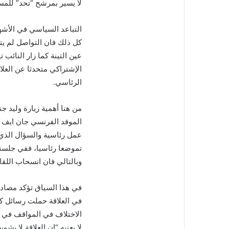
لا يسير بمرشح “تحد” للمس
التباعد السياسي في الأشه
كل ذلك فان التواصل لم يتو
عين التينة كما زار النائ
الإشتراكي متحدثا عن العل
الرئاسي.
من هنا أهمية زيارة وليد 
الموفد الفرنسي جان ايف لو
عمل رئاسية والسؤال الذي 
وبالتالي فان انسحاب اللق
في هذا السياق تؤكد مصادر 
في العلاقة حملت رسائل كثي
الاختلاف في المواقف في إر
لا يعنيه “ان العلاقة لا ي