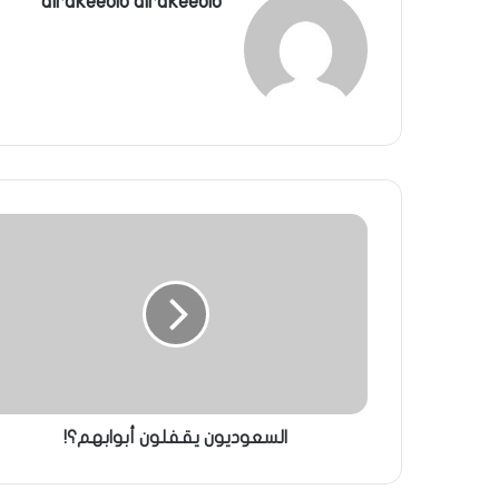
alrakeeblb alrakeeblb
السعوديون يقفلون أبوابهم؟!