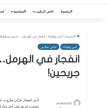
الرئيسية
خاص الرقيب
السياسية
اسر
الرئيسية
/
امن وقضاء
/
انفجار في الهرمل… حريق وسقوط 
امن وقضاء
خاص سلايدر
انفجار في الهرمل
جريحين!
أدى انفجار خزّان مازوت ع
alrakeeblb
نشوب حريق في أحد منازل