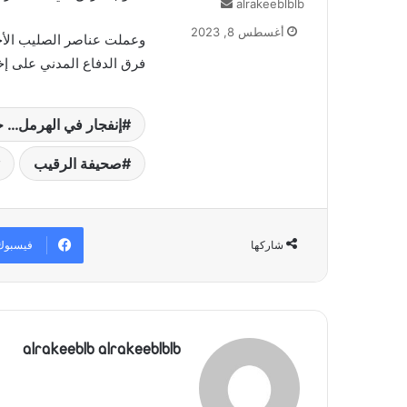
alrakeeblblb
أ
ر
أغسطس 8, 2023
وعملت عناصر الصليب الأح
س
ل
فرق الدفاع المدني على إخم
ب
ر
ي
إنفجار في الهرمل… 
د
ا
صحيفة الرقيب
إ
ل
ك
ت
فيسبوك
شاركها
ر
و
ن
ي
ا
alrakeeblb alrakeeblblb