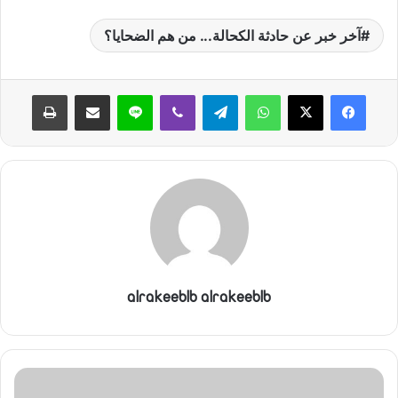
آخر خبر عن حادثة الكحالة... من هم الضحايا؟
واتساب
تيلقرام
ڤايبر
لاين
مشاركة عبر البريد
طباعة
alrakeeblb alrakeeblb