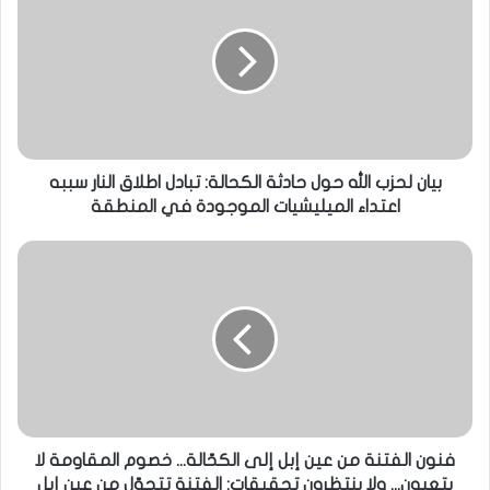
بيان لحزب الله حول حادثة الكحالة: تبادل اطلاق النار سببه
اعتداء الميليشيات الموجودة في المنطقة
فنون الفتنة من عين إبل إلى الكحّالة... خصوم المقاومة لا
يتعبون... ولا ينتظرون تحقيقات: الفتنة تتجوّل من عين إبل