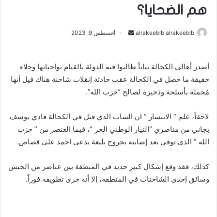
هم الضحايا؟
أرسل
alrakeeblb alrakeeblb
أغسطس 9, 2023
بريدا
إلكترونيا
أصدر أهالي الكحالة بياناً طالبوا فيه الدولة بالقيام بواجباتها وجلاء
حقيقة ما حصل في الكحالة عقب حادثة إنقلاب شاحنة هناك قيل أنها
مُحملة بأسلحة وذخيرة لصالح “حزب الله”.
لاحقاً، علم ” الانتشار ” ان الشاب الذي قتل في الكحالة فادي يوسف
بجاني من مناصري “التيار الوطني الحر “، فيما العنصر من ” حزب
الله ” الذي توفي بعد إصابته بجروح بليغة يدعى احمد علي قصاص.
كذلك، فقد وقع إشكال كبير جديد في المنطقة بين عناصر من الجيش
وسائق إحدى الشاحنات في المنطقة، إلا أنه جرى تطويقه فوراً.