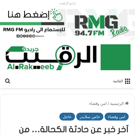
راديو الرقيب
بح
القائمة
الرئيسية
/
امن وقضاء
امن وقضاء
خاص سلايدر
عاجل
آخر خبر عن حادثة الكحالة… من