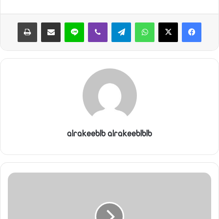
واتساب
تيلقرام
ڤايبر
لاين
مشاركة عبر البريد
طباعة
alrakeeblb alrakeeblblb