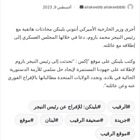
alrakeeblb alrakeeblblb
أ
أغسطس 9, 2023
ر
س
أجرى وزير الخارجية الأميركي أنتوني بلينكن محادثات هاتفية مع
ل
رئيس النيجر محمد بازوم، دعا في خلالها المجلس العسكري إلى
ب
إطلاقه مع عائلته.
ر
ي
د
وكتب بلينكن على موقع “إكس : “تحدثت إلى رئيس النيجر بازوم
ا
لإطلاعه على جهودنا المستمرة لإيجاد حل سلمي للأزمة الدستورية
إ
الحالية في بلاده. وتجدد الولايات المتحدة مطالباتها بالإفراج الفوري
ل
عنه وعن عائلته”.
ك
ت
ر
الرقيب
بلينكن: للإفراج عن رئيس النيجر
و
جريدة
صحيفة الرقيب
لبنان
موقع
ن
ي
موقع الرقيب
ا