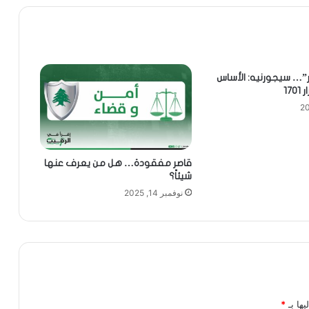
ر”… سيجورنيه: الأساس
17
قاصر مفقودة… هل من يعرف عنها
شيئاً؟
نوفمبر 14, 2025
يها بـ
*