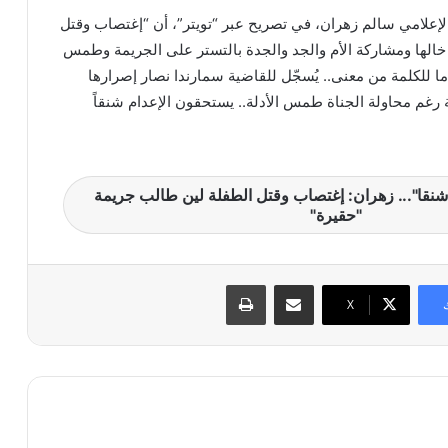
الإعلامي سالم زهران، في تصريح عبر “تويتر”، أن “إغتصاب وقتل
الها ومشاركة الأم والجد والجدة بالتستر على الجريمة وطمس
ما للكلمة من معنى.. يُسجّل للقاضية سمارندا نصار إصرارها
غم محاولة الجناة طمس الأدلة.. يستحقون الإعدام شنقاً
شنقا"... زهران: إغتصاب وقتل الطفلة لين طالب جريمة
"حقيرة"
مشاركة عبر البريد
طباعة
X