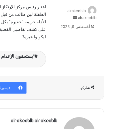
اعتبر رئيس مركز الإرتكاز 
alrakeeblb
الطفلة لين طالب من قبل خ
alrakeeblb
أ
الأدلة جريمة “حقيرة” بكل 
ر
أغسطس 9, 2023
على كشف تفاصيل القضية ر
س
ل
ليكونوا عبرة!”.
ب
ر
ي
"يستحقون الإعدام 
د
ا
إ
ل
ك
فيسبوك
شاركها
ت
ر
و
ن
ي
ا
alrakeeblb alrakeeblb