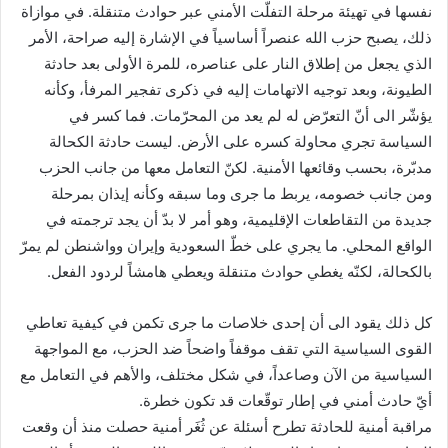
نفسها في تهيئة مرحلة التفلّت الأمني عبر حوادث متنقلة. في موازاة
ذلك، يصبح حزب الله عنصراً أساسياً في الإشارة إليه صراحة، الأمر
الذي يجعل من إطلاق النار على عناصره، للمرة الأولى بعد حادثة
الطيونة، وبعد توجيه الاتهامات إليه في ذكرى تفجير المرفأ، وكأنه
يؤشّر الى أنّ التعرّض له لم يعد من المحرّمات. فما كسر في
السياسة تجري محاولة كسره على الأرض. ليست حادثة الكحالة
مدبّرة، بحسب وقائعها الأمنية. لكنّ التعامل معها من جانب الحزب
ومن جانب خصومه، يربط ما جرى وما سبقه وكأنه إيذان بمرحلة
جديدة من التقاطعات الإقليمية، وهو أمر لا بدّ أن يجد ترجمته في
الواقع المحلي. ما يجري على خطّ السعودية وإيران وواشنطن لم يمرّ
بالكحالة، لكنّه يغطي حوادث متنقلة ويعطي هامشاً لردود الفعل.
كل ذلك يقود الى أن إحدى خلاصات ما جرى تكمن في كيفية تعاطي
القوى السياسية التي تقف موقفاً واضحاً ضد الحزب، مع المواجهة
السياسية من الآن وصاعداً، في شكل مختلف، والأهم في التعامل مع
أيّ حادث أمني في إطار توقّعات قد تكون خطرة.
مراقبة أمنية للحادثة تطرح أسئلة عن ثُغَر أمنية حصلت منذ أن وقعت