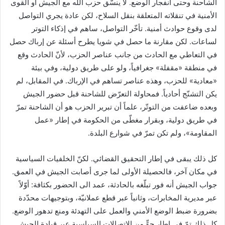
الشاحنة وحتى انفجار الوضع. لا ينسّق حزب الله مع الجيش أو القوى
الأمنية في تنقلاته المتعلقة بنقل السلاح، لكن عادة يجري التواصل
لدى وقوع حوادث أمنية. تأخّر التواصل، ساهم في إذكاء التوتر
لساعات. لكن مقارنة ما حصل في شويا يطرح أسئلة عن إرباك حصل
في التعاطي مع الحادث من جانب عناصر الحزب، لأنّ الحادث وقع
في منطقة «مقفلة» جغرافياً، ولو على طريق دولية، وفي بيئة
«معادية» للحزب، وهذه عناصر تساهم في الإرباك. في المقابل، لم
يكن التشنّج أحادياً. فمحاولة التعرّض للشاحنة قبل حضور الجيش
وبعده ضاعفت من التوتّر، علماً أن تبرير الحزب هو أن الشاحنة تمرّ
في طريق دولية، وبقرار مغطّى من الحكومة في إطار «عمل
المقاومة»، ولم تكن تمرّ في شوارع البلدة.
كل ذلك يبقى في إطار التحقيق القضائي. لكنّ الخلفيات السياسية
في مكان آخر، فالحصيلة الأولى لما جرى أصابت الجيش في العمق.
جواب الجيش أنه فور تبلّغه بالحادثة، عمد الى الحضور بكثافة: أوّلاً
عبر مديرية المخابرات، وثانياً عبر قطع عملانيّة، وبتوجيهات محدّدة
بضرورة ضبط الوضع الأمني والعمل على التهدئة ومنع تدهور الوضع.
كل ذلك تمّ في إطار جوٍّ من الاتصالات السياسية عبر قيادة الجيش