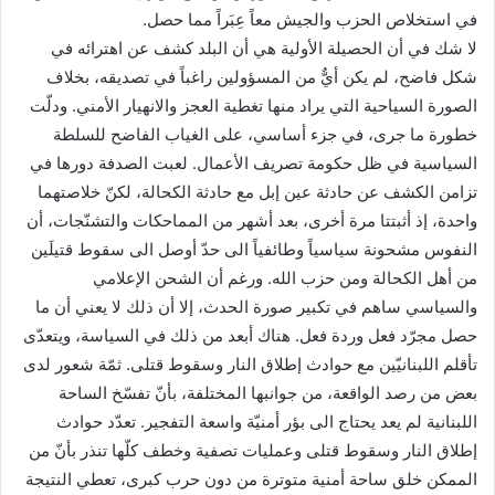
في استخلاص الحزب والجيش معاً عِبَراً مما حصل.
لا شك في أن الحصيلة الأولية هي أن البلد كشف عن اهترائه في
شكل فاضح، لم يكن أيٌّ من المسؤولين راغباً في تصديقه، بخلاف
الصورة السياحية التي يراد منها تغطية العجز والانهيار الأمني. ودلّت
خطورة ما جرى، في جزء أساسي، على الغياب الفاضح للسلطة
السياسية في ظل حكومة تصريف الأعمال. لعبت الصدفة دورها في
تزامن الكشف عن حادثة عين إبل مع حادثة الكحالة، لكنّ خلاصتهما
واحدة، إذ أثبتتا مرة أخرى، بعد أشهر من المماحكات والتشنّجات، أن
النفوس مشحونة سياسياً وطائفياً الى حدّ أوصل الى سقوط قتيلَين
من أهل الكحالة ومن حزب الله. ورغم أن الشحن الإعلامي
والسياسي ساهم في تكبير صورة الحدث، إلا أن ذلك لا يعني أن ما
حصل مجرّد فعل وردة فعل. هناك أبعد من ذلك في السياسة، ويتعدّى
تأقلم اللبنانيّين مع حوادث إطلاق النار وسقوط قتلى. ثمّة شعور لدى
بعض من رصد الواقعة، من جوانبها المختلفة، بأنّ تفسّخ الساحة
اللبنانية لم يعد يحتاج الى بؤر أمنيّة واسعة التفجير. تعدّد حوادث
إطلاق النار وسقوط قتلى وعمليات تصفية وخطف كلّها تنذر بأنّ من
الممكن خلق ساحة أمنية متوترة من دون حرب كبرى، تعطي النتيجة