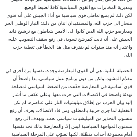
ومديرية المخابرات مع القوى السياسية كافةً لضبط الوضع.
لكن ذلك لم يمنع تعاطي قوى سياسية مع أداء الجيش على أنه فئوي
منحاز الى حزب الله، والمستفيدان اثنان من ذلك: التيار الوطني الحر
ومعارضو حزب الله الذين كانوا الى الأمس يتعاطون مع ترشيح قائد
الجيش على أنه ثابت كمرشح تسوية، في رفع سقف التصويب عليه،
واعتبار أنه منذ سنوات لم يقترف مثل هذا الخطأ في تغطية حزب
الله.
الحصيلة الثانية، هي أن القوى المعارضة وجدت نفسها مرة أخرى في
مقدّم المشهد، ولكن من دون برنامج عمل سياسي. بدا واضحاً أن
قوى أساسية في المعارضة خفّفت من الضغط السياسي لمصلحة
تهدئة واضحة في الاتصالات التي جرت معها. وعلى عكس ما أشار
إليه بيان الحزب من إطلاق ميليشيات النار على عناصره، لم تكن
التغطية لما جرى حزبية بالمطلق. ومن قاد الاتصالات يعرف أن رفع
منسوب التحذير من الميليشيات سياسي بحت، ويهدف الى رفع
مستوى المواجهة السياسية ليس إلا. والمعارضة بذلك تجد نفسها
أمام مجموعة أحداث متنقّلة، لكنها تصوّب على المرحلة السياسية