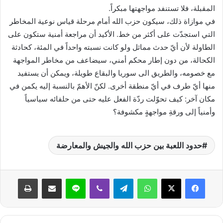
المقبلة، فلا تستنفد مواجهتها مبكراً.
في موازاة ذلك، سيكون حزب الله أمام مرحلة قياس نوعية المخاطر
التي استجدّت على أكثر من خط. الأكيد أن مراجعة أمنية ستكون على
الطاولة لأن أيّ حدث مماثل ولو كانت نسبته واحداً في المئة، كحادثة
الكحالة، من دون إطار محكم أمني، سيضاعف من مخاطر المواجهة
مع خصومه، والطريق الى سوريا والبقاع طويلة، ويمكن أن يستفيد
منها أيّ طرف في أيّ منطقة أخرى. لكنّ الأهمّ بالنسبة إليه يكمن في
مكان آخر: كيف تحوّلت ردّة الفعل عليه حتى من حلفائه سياسياً
وأمنياً إلى ورقةِ مواجهةٍ مكشوفة؟
حدود اللعبة بين حزب الله والجيش والمعارضة
واتساب
تيلقرام
ڤايبر
لاين
مشاركة عبر البريد
طباعة