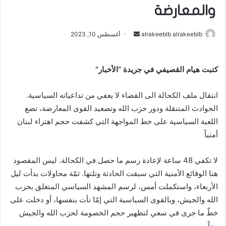
والمعارضة
alrakeeblb alrakeeblb
أ
أغسطس 10, 2023
ر
س
كتبت هيام القصيفي في جريدة “الأخبار”
ل
ب
انتقال ملف الكحالة الى القضاء لا يعفي من تداعياته السياسية.
ر
ي
الحوادث المتنقلة ودور حزب الله وتصعيد القوى المعارضة، تضع
د
اللعبة السياسية على خط المواجهة التي كشفت حجم اهتراء لبنان
ا
أمنياً
إ
ل
لا تكفي 48 ساعة لإعادة رسم ما حصل في الكحالة. ليس المقصود
ك
هنا الوقائع الأمنية التي سبقت الحادثة وتلتها. ثمّة محاولات بدأت ليل
ت
الأربعاء، واستكملت أمس، لرسم المشهد السياسي المتعلق بحزب
ر
الله والجيش، وبالقوى السياسية التي إمّا نأت بنفسها، أو دخلت على
و
خطّ ما جرى في سعي لتظهير حجم الخصومة لحزب الله والجيش
ن
معاً.