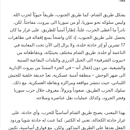
ي
ا
يشكل طريق الشام، كما طريق الجنوب، طريقاً حيويّاً لحزب الله.
وليس سلوكه نحو سوريا، أو من سوريا الى بيروت، مفاجئاً. لكن،
نادراً ما أعطى الحزب، علناً، إطاراً أمنياً للطريق، على غرار ما كان
يحصل على طريق الجنوب، إذ كان واضحاً بمنع إقفاله في تظاهرات
17 تشرين أو إثر حادثة خلدة، ولا يزال إلى الآن تحت المعاينة في
الناعمة أو خلدة. طريق الشام مختلف بحيثيّاته، وبتقاطعاته من
«بيروت الشرقية» الى الجبل الدرزي والبلدات البقاعية السنية
والشيعية، من دون إغفال أنه – في الجزء الممتدّ من بيروت الإدارية
الى ضهر الوحش – منطقة أمنية عسكرية، تعدّ حديقة خلفية للجيش
اللبناني، حيث تنتشر مواقعه ومراكزه ونقاطه العسكرية. مع ذلك،
سلوك الحزب الطريق، صعوداً ونزولاً، معروف خلال حرب سوريا
وفجر الجرود، وكذلك عمليات نقل عناصره وسلاحه.
بهذا المعنى، يصبح طريق الشام أساسيّاً للحزب، وأي حادثة، على
غرار حادثة الكحالة، تعني له الكثير، كما عنت له حادثة شويا وردود
الفعل بعدها على الطريق المذكور. ولكن، مع فوارق أساسية، تكمن