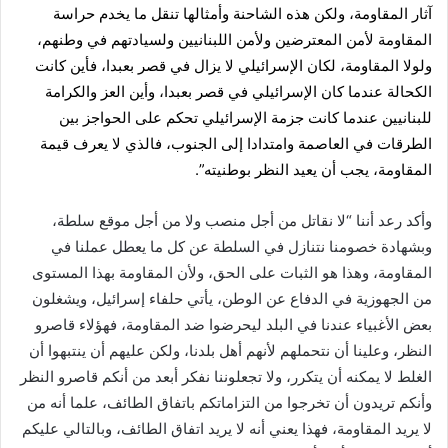
آثار المقاومة، ولكن هذه الشاحنة وأمثالها تنقل ما يخدم حراسة
ن
المقاومة لأمن المعترضين ولأمن اللبنانيين ولسيادتهم في وطنهم،
ي
ولولا المقاومة، لكان الإسرائيلي لا يزال في قصر بعبدا، فأين كانت
ا
الكحالة عندما كان الإسرائيلي في قصر بعبدا، وأين العز والكرامة
للبنانيين عندما كانت جزمة الإسرائيلي تحكم على الحواجز بين
الطرقات في العاصمة وامتدادا إلى الجنوب، فالذي لا يعرف قيمة
المقاومة، يجب أن يعيد النظر بوطنيته”.
وأكد رعد أننا “لا نقاتل من أجل منصب ولا من أجل موقع سلطة،
وبشهادة خصومنا نتنازل في السلطة عن كل ما يعطل عملنا في
المقاومة، وهذا هو الثبات على الحق، ولأن المقاومة بهذا المستوى
من الجهوزية في الدفاع عن الوطن، يأتي حلفاء إسرائيل، ويشغلون
بعض الأغبياء عندنا في البلد ليحرضوا ضد المقاومة، فهؤلاء قاصرو
النظر، وعلينا أن نتحملهم لأنهم أهل بلدنا، ولكن عليهم أن ينتبهوا أن
الغلط لا يمكنه أن يتكرر، ولا تجعلوننا نفكر أبعد من أنكم قاصرو النظر
وأنكم تريدون أن تخرجوا من التزاماتكم باتفاق الطائف، علما أنه من
لا يريد المقاومة، فهذا يعني أنه لا يريد اتفاق الطائف، وبالتالي عليكم