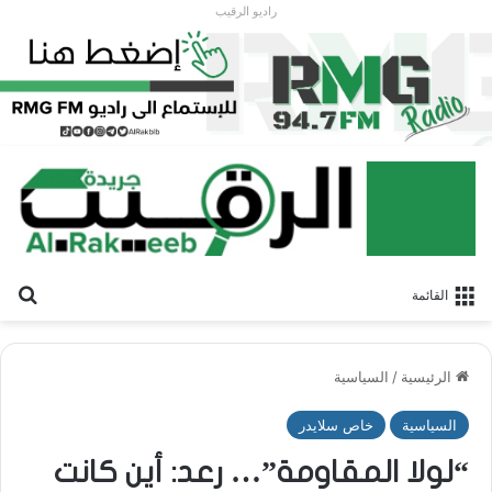
راديو الرقيب
بح
القائمة
الرئيسية
/
السياسية
السياسية
خاص سلايدر
“لولا المقاومة”… رعد: أين كانت