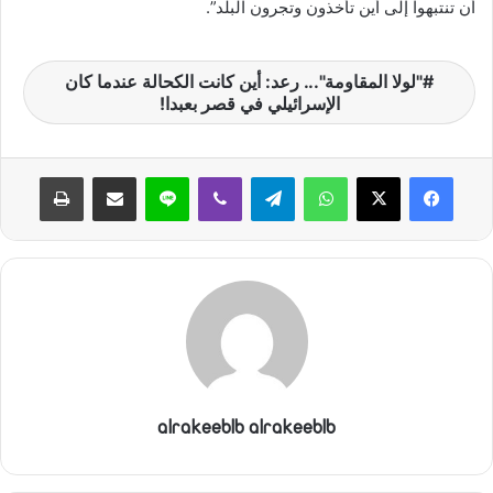
أن تنتبهوا إلى أين تأخذون وتجرون البلد”.
"لولا المقاومة"... رعد: أين كانت الكحالة عندما كان
الإسرائيلي في قصر بعبدا!
واتساب
تيلقرام
ڤايبر
لاين
مشاركة عبر البريد
طباعة
alrakeeblb alrakeeblb