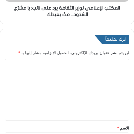
المكتب الإعلامي لوزير الثقافة يرد على نائب: يا مشرّع
الشذوذ... متْ بغيظك
اترك تعليقاً
لن يتم نشر عنوان بريدك الإلكتروني.
الحقول الإلزامية مشار إليها بـ
*
ا
ل
ت
ع
ل
ي
ق
*
الاسم
*