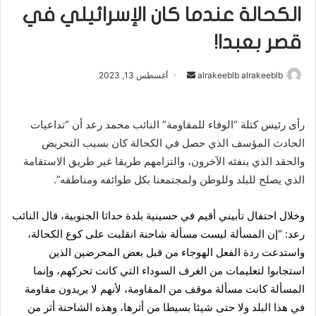
الكحالة عندما كان الإسرائيلي في
قصر بعبدا!
alrakeeblb alrakeeblb
أ
أغسطس 13, 2023
ر
س
رأى رئيس كتلة “الوفاء للمقاومة” النائب محمد رعد أن “تداعيات
ل
الحادث المؤسف الذي حصل في الكحالة كان بسبب التحريض
ب
ر
والحقد الذي ينفثه الآخرون، والتزامهم طريقا غير طريق الاستقامة
ي
الذي يصلح للبلد وللوطن ولمجتمعنا بكل طوائفه ومناطقه”.
د
ا
وخلال احتفال تأبيني أقيم في حسينية بلدة حداثا الجنوبية، قال النائب
إ
رعد: “إن المسألة ليست مسألة شاحنة انقلبت على كوع الكحالة،
ل
واستدعت ردة الفعل الهوجاء من قبل بعض المحرضين الذين
ك
استجابوا لتعليمات من الغرف السوداء التي كانت تحركهم، وإنما
ت
المسألة كانت مسألة موقف من المقاومة، لأنهم لا يريدون مقاومة
ر
في هذا البلد ولا حتى شيئا بسيطا من أثرها، وهذه الشاحنة أثر من
و