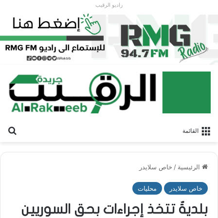
راديو الرقيب
بح
القائمة
الرئيسية
/
خاص سلايدر
خاص سلايدر
محليات
بلديةٌ تتخذ إجراءات بحق السوريين