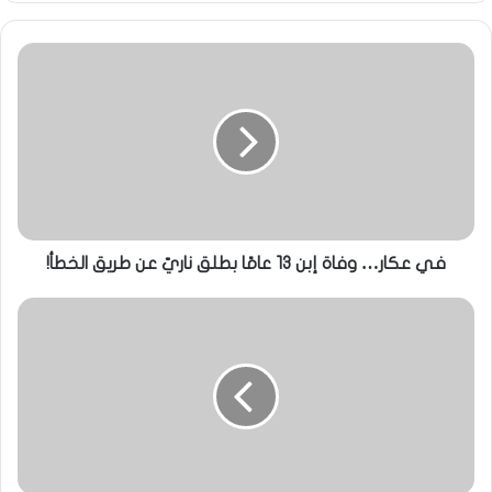
في عكار… وفاة إبن 13 عامًا بطلق ناريّ عن طريق الخطأ!