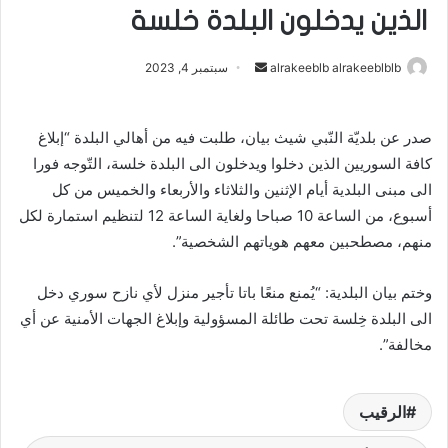
الذين يدخلون البلدة خلسة
alrakeeblb alrakeeblblb
أ
سبتمبر 4, 2023
ر
س
صدر عن بلديّة النّبي شيث بيان، طلبت فيه من أهالي البلدة “إبلاغ
ل
كافة السوريين الذين دخلوا ويدخلون الى البلدة خلسة، التّوجه فورا
ب
ر
الى مبنى البلدية أيام الإثنين والثلاثاء والأربعاء والخميس من كل
ي
أسبوع، من الساعة 10 صباحا ولغاية الساعة 12 لتنظيم استمارة لكل
د
منهم، مصطحبين معهم هوياتهم الشخصية”.
ا
إ
وختم بيان البلدية: “يُمنع منعًا باتا تأجير منزل لأي نازح سوري دخل
ل
الى البلدة خِلسة تحت طائلة المسؤولية وإبلاغ الجهات الأمنية عن أي
ك
مخالفة”.
ت
ر
و
الرقيب
ن