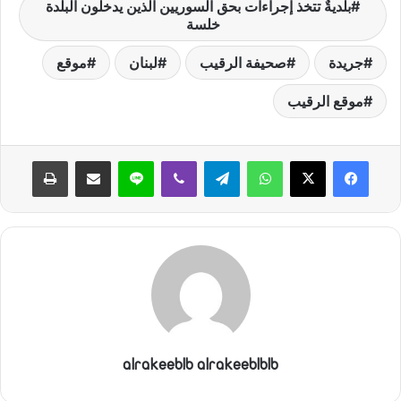
ي
بلديةٌ تتخذ إجراءات بحق السوريين الذين يدخلون البلدة
خلسة
ا
جريدة
صحيفة الرقيب
لبنان
موقع
موقع الرقيب
واتساب
تيلقرام
ڤايبر
لاين
مشاركة عبر البريد
طباعة
alrakeeblb alrakeeblblb