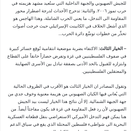
للجيش الصهيوني والجبهة الداخلية التي ستُعيد مشهد هزيمته في
حرب تموز ٢٠٠٦. والثانية: تدحرج الأحداث لدرجة اضطرار محور
المقاومة الى التدخل، ما يعني الحرب الشاملة، وهذا الهاجس هو
الذي أشعل الخلاف في الكابينت الإسرائيلي حيث خرجت أصوات
تحذِّر من خطوات توسِّع دائرة الحرب…
– الخيار الثالث:
الاكتفاء بضربة موضعية انتقامية تُوقِع خسائر كبيرة
في صفوف الفلسطينيين في غزة وتفرض حصاراً خانقاً على القطاع
وابتزازه للقبول بالحد الأدنى بصفقة تبادل بين الأسرى الصهاينة
والمعتقلين الفلسطينيين.
وتقول المصادر ان الخيار الثالث هو الأقرب في الظروف الحالية
التي يُعاني فيها الكيان الصهيوني من هزيمة معنوية وخوف جدي من
جهة الجبهة الشمالية. إلا أن نتائج هذا الخيار ليست بيد الجيش
الصهيوني لأن رد فعل المقاومة في غزة قد يكون مفاجئاً أيضاً. من
هنا يمكن فهم التدخل الأميركي الاستعراضي بنقل قطعاته العسكرية
البحرية الى شواطىء فلسطين المحتلة الذي يقع في سياق الدعم