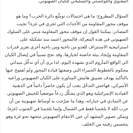
المعنوي واللوجستي والتسليحي للكيان الصهيوني.
السؤال المطروح: ما هي احتمالات توسُّع دائرة الحرب؟ وما هو
موقف محور المقاومة من الأحداث التي تَجري في غزة؟ تجيب
المصادر: يمكننا القول إن موقف محور المقاومة مَبني على السلوك
الصهيوني في هذه المعركة، فالمحور اعتمد منذ تشكيله على
استراتيجية الاستنزاف للعدو من ناحية ومن ناحية أخرى تعزيز قدرات
المقاومة وإيجاد بيئة حاضنة لخيارها، وقد نجح نسبياً في إيصال الكيان
الى الواقع المأزوم الذي نشهده اليوم، لذا نرى أن أي تدخُّل ميداني
محكوم بالخطوط الحمراء التي وضعتها قيادة المحور ولم تُفصِح عنها
بالتأكيد بهدف تضييق هامش المناورة على الكيان الصهيوني وراعيه
الأميركي، فهاجس التدخّل يجب أن يكون حاضراً دائماً في الذهنية
القيادية الإسرائيلية وهو الذي يشكِّل ردعاً موضعياً للجيش الصهيوني
عن التمادي في خياراته، وهذا ما صرّحت به أوساط صهيونية من أن
حزب الله لا يلجمنا فقط في الشمال وإنما يلجمنا في الجنوب (غزة)
ويمكن تصوير المشهد أن عين الانتقام الصهيوني متجهة نحو غزة وهو
يتحسس رقبته من الخلف.