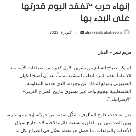
إنهاء حرب “تفقد اليوم قدرتها
على البدء بها
alrakeeblb alrakeeblb
أ
أكتوبر 9, 2023
ر
س
مريم نسر – الديار
ل
ب
لم يكن صباح السابع من تشرين الأول كغيره من صباحات الأمة منذ
ر
٧٥ عاماً، هذه المرة انقلب المشهد تماماً، بعد أن أصبح الكيان
ي
الصهيوني بموقع الدفاع عن وجوده، الذي هددته المقاومة
د
ا
الفلسطينية بهجوم واحد غير مسبوق بتاريخ الصراع العربي-
إ
“الإسرائيلي”.
ل
ك
نعم إنه حدث خارج المألوف، شكّل صدمة من جهتيْه، إيجابية وسلبية،
ت
وبين الصدمتين برز القلق واتسعت دائرة الاحتمالات خارج سياق
ر
الأحداث والتوقعات، ما حصل هو نقطة تحوُّل في الصراع بكل ما
و