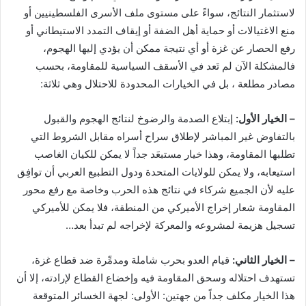
لاستثمار النتائج، سواءً على مستوى ملف الأسرى الفلسطينيين أو
منع الاغتيالات أو حماية أهل الضفة أو إيقاف التمدد الاستيطاني أو
رفع الحصار عن غزة أو أي نتيجة ممكن أن يؤدي إليها الهجوم،
فالمشكلة الآن لم تَعد في الأسقف السياسية للمقاومة، بحسب
مصادر مطلعة ، بل في الخيارات المحدودة للاحتلال وهي ثلاثة:
– الخيار الأول:
إبتلاع الصدمة والرضوخ لنتائج الهجوم والقبول
بالتفاوض غير المباشر لإطلاق سراح أسراه مقابل الشروط التي
تطلبها المقاومة، وهذا خيار مستبعَد جداً لا يمكن للكيان الغاصب
استيعابه، ولا يمكن للولايات المتحدة ودول التطبيع العربي أن توافِق
عليه لأن الجميع شركاء في نتائج هذه الحرب وخاصة مع رفع محور
المقاومة شعار إخراج الأميركي من المنطقة، فلا يمكن للأميركي
تسجيل هزيمة لمشروعه والمعركة لإخراجه لم تبدأ بعد…
– الخيار الثاني:
قيام العدو بحرب شاملة ومدمِّرة ضد قطاع غزة،
تستهدف احتلاله وسحق المقاومة فيه وإخضاع القطاع لإرادته، إلا أن
هذا الخيار مكلف جداً من جهتين: الأولى: لجهة الخسائر المتوقعة