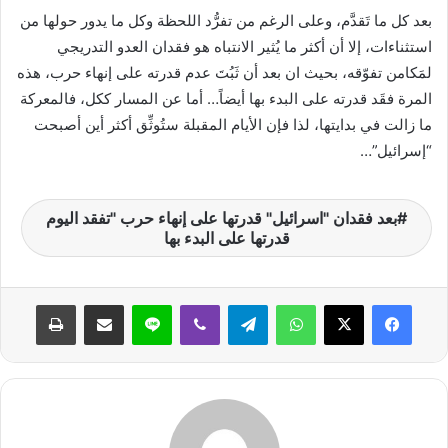
بعد كل ما تَقدَّم، وعلى الرغم من تفرُّد اللحظة وكل ما يدور حولها من
استثناءات، إلا أن أكثر ما يُثير الانتباه هو فقدان العدو التدريجي
لمَكامن تفوّقه، بحيث ان بعد أن ثَبُتَ عدم قدرته على إنهاء حرب، هذه
المرة فقَد قدرته على البدء بها أيضاً… أما عن المسار ككل، فالمعركة
ما زالت في بدايتها، لذا فإن الأيام المقبلة ستُوثِّق أكثر أين أصبحت
“إسرائيل”…
بعد فقدان "اسرائيل" قدرتها على إنهاء حرب "تفقد اليوم
قدرتها على البدء بها
واتساب
تيلقرام
ڤايبر
لاين
مشاركة عبر البريد
طباعة