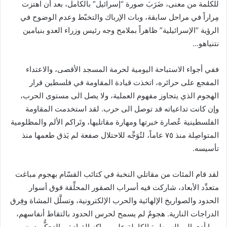
للكلمة من معنى، ضَرَبَ صورة “إسرائيل” بالكامل، بعد أن اهتزت
ن
مِراراً في مراحل سابقة، وبات الإرباك والتخبّط وعدم الوضوح في
ي
الرؤية “الإسرائيلية” ظاهراً بملامح وجه رئيس وزراء العدو بنيامين
ا
نتنياهو…
ففي أجواء الاستباحة اليومية لحرمة المسجد الأقصى، والاعتداء
المفجع على حرائره، اتخذت قيادة المقاومة في فلسطين قرار
الهجوم الذي يتجاوز مفهوم العملية، ولا يصل الى مستوى الحرب،
وإن كانت تداعياته قد توصل الى حرب. لقد استخدمت المقاومة
الفلسطينية عُصارة خبرتها ومهارة مقاتليها، وتَراكم الألم والمظلومية
المتواصِلة منذ ٧٥ عاماً، لتُوَجِّه للاحتلال صفعة لم يَذق طعمها منذ
تأسيسه.
لقد قام المئات من مقاتلي النخبة في كتائب القسّام بهجوم مباغت
متعدِّد الأبعاد، شاركت فيه أسراب الصقور المحلِّقة فوق أسوار
الحدود والصواريخ الإلهائية والحرب الإلكترونية، وتسلَّل المشاة وفِرق
الدراجات النارية. هجومٌ لم يسمح لحرس الحدود بالتقاط أنفاسهم،
مما أدى الى السيطرة الكاملة على مراكز القيادة، والتحكُّم دون