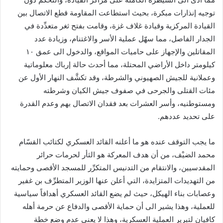
توجيه إنذارات مبكرة، بحيث استطاعت المقاومة قطع الاتصال بين
القيادة المركزية وقيادة غلاف غزة، وقامت بفتح ثغر متعدِّدة في
الجدار الفاصل، مما سهّل عملية الأسر والاغتنام، وزيادة عدد
المقاتلين والإجهاز على حاميات المواقع، والدخول الى عمق ١٠
كيلومتر داخل الأراضي المحتلة، مما أحدث حالة إرباك معلوماتية
وعملانية للجيش الصهيوني والشرطة، وقد تكشَّف النهار الأول عن
مئات القتلى والجرحى في صفوف جيش الكيان وشرطته
ومستوطنيه، وأسر العشرات بعد فقدان الاتصال بهم وعدم القدرة
على تحديد عددهم.
ما يجب التوقف عنده هو ما أعلنه القائد العسكري لكتائب القسّام
محمد الضيْف، من أن هدف المعركة هو الثأر لحرمات حرائر
المقدسيين، والانتقام من التدنيس المتكرِّر للمسجد الأقصى وحمايته
من التهديدات المتزايدة، التي أعلن عنها الوزير المتطرِّف بن غفير
وعصابات بناء الهيكل، حيث لم يضع القائد العسكري أهدافاً سياسية
للعملية، وهذا يشير الى أن حماية الأقصى والدفاع عن حرمة أهله
كافيان لتبرير العملية العسكرية، وهذا لا يعني عدم وضع خطة