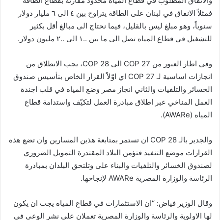
والانفاق المطلوب في قطاع المياه محدود مقارنة بقطاع الطاقة
ي
فمثلاً الانفاق في لبنان على الطاقة يتراوح بين ٤ الى ٦ مليار دولار
ا
سنوياً، وهو مبلغ ليس بالقليل، فيما نحتاج الى مبالغ أقل بكثير
للتشغيل في قطاع المياه تصل الى ما بين ..١ الى ..٢ مليون دولار.
وفي اطار العبور من COP 27 الى COP 28، يجب الانطلاق من
انجازات اساسية لـ COP 27 اي اوّلاً القرار الخاص بتأسيس صندوق
الخسائر والتلفيات والثاني انجاز مصر وضع المياه في قلب اجندة
العمل المناخي عبر اطلاق مبادرة العمل لتكيّف واستدامة قطاع
المياه (AWARe).
والجدير بالـ COP 28 ان تستمر بمتابعة هذين المسارين وان تضع هذه
القرارات موضع التنفيذ فتؤمن البلاد المقتدرة التمويل الضروري
لصندوق الخسائر والتلفيات والبناء على وتلتحق البلدان بمبادرة
الرئاسة والوزارة المصرية AWARe لإنجاحها.
وقال الوزير فياض: “ان الاستثمارات في قطاع المياه يجب ان يكون
لها الاولوية والرئاسة والوزارة المصرية تعملان على نشر الوعي في