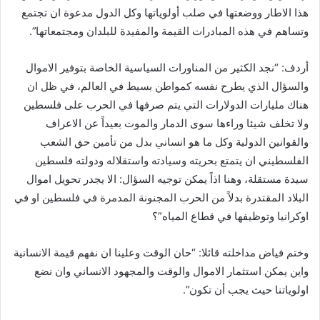
هذا الاطار ووضعتها في صلب أولوياتها وكل الدول مدعوة ان تجتمع
وتساهم في هذه المبادرات القيمة والمفيدة للبلدان ومجتمعاتها”.
أردف: “نجد الكثير من المناورات السياسية الخاصة بتوفير الاموال
والسؤال الذي يطرح نفسه كمواطن بسيط في العالم، في ظل ان
هناك مليارات الدولارات التي يتم صرفها في الحرب على فلسطين
ولا تخلف شيئا وراءها سوى الدمار والموت بعيداً عن الاعراف
والقوانين الدولية وكل ما هو انساني بدل من تأمين حق الشعب
الفلسطيني ان يتمتع بحريته وسيادته واستقلاله ودولته فلسطين
سيدة مستقلة، وهنا اذاً يمكن توجيه السؤال: الا يجدر تحويل اموال
البلاد المقتدرة بدلاً من الحرب المجنونة المدمرة في فلسطين او في
اوكرانيا وتوظيفها في قطاع المياه”؟
وختم فياض مداخلته قائلا: “حان الوقت وعلينا ان نفهم قيمة الانسانية
واين يمكن استثمار الاموال والوقت والمجهود الانساني وان نضع
اولوياتنا حيث يجب أن تكون”.