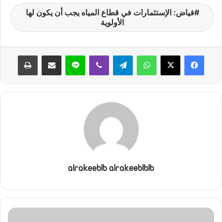
فياض: الإستثمارات في قطاع المياه يجب أن يكون لها
الأولوية
واتساب
تيلقرام
ڤايبر
لاين
مشاركة عبر البريد
طباعة
alrakeeblb alrakeeblblb