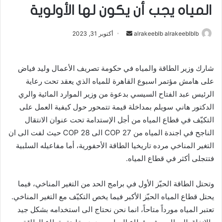
المياه يجب أن يكون لها الأولوية
alrakeeblb alrakeeblblb
أ
أكتوبر 31, 2023
ر
س
شارك وزير الطاقة والمياه في حكومة تصريف الأعمال وليد فياض
ل
على هامش مؤتمر اسبوع القاهرة للمياه الذي يعقد تحت رعاية
ب
ر
الرئيس عبد الفتاح السيسي بدعوة من وزير الموارد المائية والري
ي
الدكتور هاني سويلم بمداخلة قيمة تتمحور حول كيفية العمل على
د
التكيّف في قطاع المياه من أجل الإستدامة تحت عنوان الانتقال
ا
الناجح في اجندة المياه من COP 27 الى COP 28 حيث لفت الى ان
إ
التغير المناخي مرده تاريخيا الطاقة الأحفورية، أما مفاعيله السلبية
ل
فتتجلى أكثر في قطاع المياه.
ك
ت
وتحتل الطاقة الحيّز الأول في برامج الحد من التغير المناخي، فيما
ر
يحتل قطاع المياه الحيّز الأكبر فيما يخص التكيّف مع التغير المناخي.
و
تعتبر المياه مورداً متاحاً، انما نحن نحتاج الى استخدامه بشكل جيد
ن