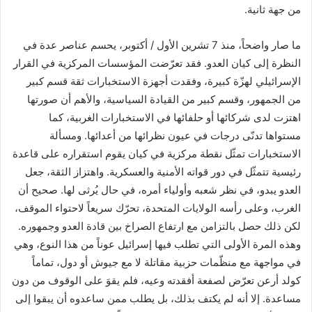
من جهة ثانية.
ن
ي
ما صار واضحاً، منذ 7 تشرين الأول / أكتوبر، يحسم عناصر عدة في
ا
النظرة إلى كيان العدو. فقد تعرّضت المؤسسات المركزية في القرار
الإسرائيلي لهزّة كبيرة، وفقدت أجهزة الاستخبارات ثقة قسم كبير
من الجمهور، وقسم كبير من القيادة السياسية، والأهم أن صورتها
اهتزت لدى شركائها أو حلفائها في الاستخبارات الغربية، كما
مستواها تدنّى درجات في عيون نظرائها من أعدائها. ومسألة
الاستخبارات تمثّل نقطة مركزية في كيان يقوم استقراره على قاعدة
رئيسية تتمثّل في دور قواته الأمنية والعسكرية. واهتزاز الثقة، جعل
العدو يبدو، في نظر شعبه وأولياء أمره، في حال يُرثى لها. صحيح أن
الغرب، وعلى رأسه الولايات المتحدة، تحرّك سريعاً لاحتواء الموقف،
لكن ذلك حصل بالتزامن مع ارتفاع الصراخ بين قادة العدو وجمهوره.
وهذه المرة الأولى التي تطلب فيها إسرائيل عوناً من هذا النوع، وهي
في مواجهة مع منظّمات حزبية مقاتلة لا مع جيوش أو دول، تماماً
كولد أرعن تعرّض لصفعة أفقدته وعيه، فلم يقوَ على الوقوف من دون
مساعدة. إلا أنه لم يكتف بذلك، بل يطلب ممن ساعدوه أن يبقوا إلى