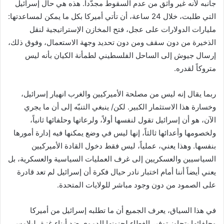
جانبه لأنه غير واثق من عدم السقوط مجدّداً. هذه هي حال إسرائيل
التي طلبت، خلال 24 ساعة، أن تأتي أميركا بكل ما يمكن لمساعدتها:
مليارات الدولارات على عجل، فتح المخازن الإستراتيجية لنقل
الذخيرة من دون سقف ومن دون تحديد وجهة الاستعمال، وفوق ذلك،
إرسال جيوش إلى الساحل الفلسطيني لطمأنة الكيان بأنه ليس
متروكاً لقدره.
ربما يقال إنه ليس من مصلحة الأميركيين والغرب انهيار إسرائيل،
وخسارة هذا الاستثمار الكبير. لكن/ ينبغي التنبّه إلى أن ما يجري
الآن، هو أن إسرائيل تقول لنفسها أولاً، ولرعاتها وحلفائها ثانياً،
ولخصومها وأعدائها ثالثاً، إنها ليس في وضع يمكنها فيه إدارة أمورها
بنفسها. وهذا يعني، عملياً، ليس فقط دخول القادة الأميركيين
السياسيين والعسكريين إلى غرف العمليات السياسية والعسكرية، بل
يعني أيضاً أننا أمام اختبار نادر حيال فكرة أن إسرائيل لم تعد قادرة
على الصمود من دون وجود مباشر للولايات المتحدة.
في هذا السياق، يعرف الجميع أن ما تطلبه إسرائيل من أميركا
وحلفائها يتجاوز توفير الغطاء لجنونها الدموي ضد أبناء غزة، ليلامس