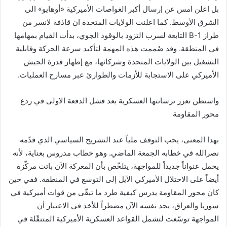
بل اعلن امس عن إرسال أكبر الغواصات الأميركية «أوهايو» الى
الشرق الأوسط. كما اعلنت الولايات المتحدة ان قاذفة لانسر من
طراز B-1 التابعة لسرب التزود بالوقود الجوي، بدأت القيام بمهامها
في المنطقة. وقد صُممت هذه المهمة لتأكيد سرعة الحركة وقابلية
التشغيل بين الولايات المتحدة وشركائها، مع إظهار قدرة الجيش
الأميركي على الاستجابة للأزمات والطوارئ عبر مسارح العمليات.
واسنطن تعزز ترسانتها العسكرية بعد فشل الدفعة الاولى في ردع
محور المقاومة
بهذا المعنى، يجب التوقف ملياً عند التشريح السياسي الذي قدّمه
نصرالله في خطابه الجمعة الماضي. وهو خطاب مدروس بعناية، لأنه
يحمل عنواناً جديداً للمواجهة، يتلخّص بأن المعركة الآن باتت مركّزة
أيضاً على الاحتلال الأميركي الآيل إلى التوسع في المنطقة. ففي حين
كان محور المقاومة يدرس كيفية طرد ما تبقّى من قوات أميركية في
سوريا والعراق، يجد نفسه الآن مضطراً للأخذ في الاعتبار أن
المواجهة توسّعت لتشمل القواعد العسكرية الأميركية المتنقّلة في