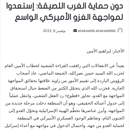
دون حماية الغرب اللصيقة: إستعدوا
لمواجهة الغزو الأميركي الواسع
alrakeeblb alrakeeblblb
أ
نوفمبر 6, 2023
ر
س
الأخبار: إبراهيم الأمين
ل
ب
بعيداً عن الانفعالات التي رافقت القراءة الشعبية لخطاب الأمين العام
ر
ي
لحزب الله السيد حسن نصرالله، الجمعة الماضي، عاد أصحاب
د
الرؤوس الباردة إلى تقييم الأمور من زاوية علاقتها بحقائق المواجهة
ا
الجارية. فحزب الله الذي يتحمّل الكثير من الضغط حيال استحقاق
إ
المواجهة مع العدو، تجاوز «قطوع» رد الفعل الشعبي، وانتقل عملياً
ل
إلى جدول أعماله الحقيقي، وهو أن المنطقة دخلت مرحلة جديدة من
ك
المواجهة، وأبرز عناصرها تحطّم الهيبة الإسرائيلية وتحوّل العدو إلى
ت
الجنون التام، وتعاظم الوجود العسكري الأميركي في المنطقة
ر
لحماية العدو من جهة، واحتمال الدخول في مواجهة مع أعداء إسرائيل
و