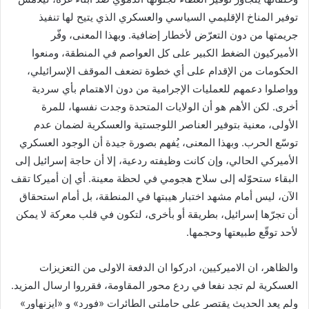
توفير المناخ الإقليمي السياسي والعسكري الذي يتيح لها تنفيذ
جريمتها من دون التعرّض لأخطار إضافية. وبهذا المعنى، وفّر
الأميركيون الضغط الكبير على كل العواصم في المنطقة، ومنعوا
الحكومات من الإقدام على أي خطوة تضعف الموقف الإسرائيلي،
وواصلوا دعمهم للعمليات الإجرامية من دون الاهتمام بأي سردية
أخرى. لكن الأهم هو أن الولايات المتحدة وجدت نفسها، للمرة
الأولى، معنية بتوفير العناصر اللوجستية والعسكرية لضمان عدم
توسّع الحرب. وبهذا المعنى، يُفهم بصورة جيدة أن الوجود العسكري
الأميركي الحالي، وإن كانت وظيفته ردعية، إلا أن حاجة إسرائيل إلى
البقاء ستحوّله إلى سلاح هجومي في لحظة معينة. أي إن أميركا تقف
الآن، ليس أمام مشهد اختبار هيبتها في المنطقة، بل أمام استحقاق
أن تجرّها إسرائيل، بطريقة أو بأخرى، لتكون في قلب معركة لا يمكن
لأحد توقّع طبيعتها وحجمها.
والظاهر، ان الاميركيين، ادركوا ان الدفعة الاولى من التعزيزات
العسكرية لم تجد نفعا في ردع محور المقاومة، فقرروا ارسال المزيد.
ولم يعد الحديث يقتصر على حاملتي الطائرات «فورد» و «ايزنهاور»