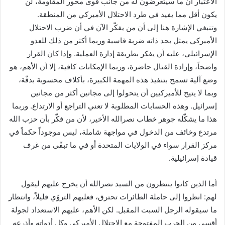
الاعتبار أن ما سيتعرضون له من جانب قوى محور المقاومة، لن
يكون أقل مما يفيد في طرد الاحتلال الأميركي من المنطقة.
وتنبغي الإشارة هنا إلى أن من يفكّر الآن في أن ضرب الاحتلال
الأميركي يمثل بحد ذاته ضربة قاسية وربما أكثر من ذلك للعدو
الإسرائيلي، عليه أن يفكر بطريقة إدارة العملية. وإذا كان القرار
واضحاً، وإرادة القتال حاضرة، وربما الإمكانات كافية، إلا أن الأهم، هو
وضع آلية تسمح بتنفيذ هذه المهمة الكبيرة، بأكلاف محسوبة بدقّة،
وبما لا يتيح للأميركيين أن يتحولوا إلى مجانين أكثر من مجانين
إسرائيل. وهذه الحسابات المطلوبة لا تعني التراجع أو الارتداع. وربما
هذا ما يشكّله جوهر خطاب نصرالله الأخير، لأن من فكّر بأن حزب الله
مرتدع وخائف من الدخول في مواجهة شاملة، ليس موجوداً حكماً في
مركز القرار سواء في الولايات المتحدة أو في ما تبقّى من غرف
قيادة إسرائيلية.
أما الذين كانوا ينتظرون من السيد نصرالله أن يخرج عليهم ليقول
لهم: انظروا إلى حاملة الطائرات تحترق، فعليهم التروّي قليلاً، وانتظار
ما سيقوله الرجل السبت المقبل. لكن الأهم، عليهم الاستعداد لجولة
أقسى من الحرب المفتوحة مع الاحتلال الأميركي وكل أدواته وأذرعه