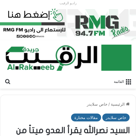
راديو الرقيب
بح
القائمة
الرئيسية
/
خاص سلايدر
خاص سلايدر
مقالات مختارة
السيد نصرالله يقرأ العدو ميتاً من