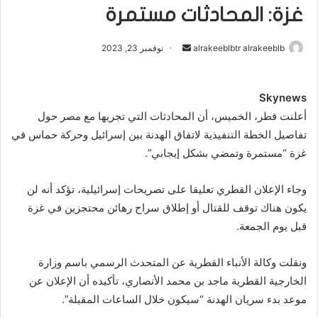
غزة: المحادثات مستمرة
alrakeeblbtr alrakeeblb
أ
نوفمبر 23, 2023
ر
س
Skynews
ل
أعلنت قطر، الخميس، أن المحادثات التي تجريها مع مصر حول
ب
ر
تفاصيل الخطة التنفيذية لاتفاق الهدنة بين إسرائيل وحركة حماس في
ي
غزة “مستمرة وتمضي بشكل إيجابي”.
د
ا
وجاء الإعلان القطري تعليقا على تصريحات إسرائيلية، تؤكد أنه لن
إ
يكون هناك توقف للقتال أو إطلاق سراح رهائن محتجزين في غزة
ل
قبل يوم الجمعة.
ك
ت
ونقلت وكالة الأنباء القطرية عن المتحدث الرسمي باسم وزارة
ر
الخارجية القطرية ماجد بن محمد الأنصاري، تأكيده أن الإعلان عن
و
موعد بدء سريان الهدنة “سيكون خلال الساعات المقبلة”.
ن