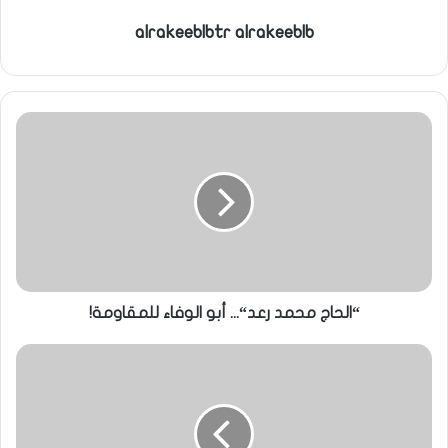
alrakeeblbtr alrakeeblb
“الحاج محمد رعد“... أبو الوفاء للمقاومة!