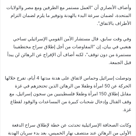
ي
وأضاف الأنصاري أن “العمل مستمر مع الطرفين ومع مصر والولايات
ا
المتحدة، لضمان سرعة البدء بالهدنة وتوفير ما يلزم لضمان التزام
الأطراف بالاتفاق”.
وفي وقت سابق، قال مستشار الأمن القومي الإسرائيلي تساحي
هنغبي في بيان، إن “المفاوضات من أجل إطلاق سراح مختطفينا
مستمرة من دون توقف”، لكنه أضاف أن الإفراج عن الرهائن لن يبدأ
قبل الجمعة.
وتوصلت إسرائيل وحماس لاتفاق على هدنة مدتها 4 أيام، تفرج خلالها
الحركة عن 50 امرأة وطفلا من الرهائن الذين تحتجزهم في غزة
مقابل إطلاق 150 امرأة وطفلا فلسطينيين من سجون إسرائيل، مع
وقف القتال وإدخال شحنات كبيرة من المساعدات والوقود لقطاع
غزة.
وكانت الصحافة الإسرائيلية تحدثت عن خطة لإطلاق سراح الدفعة
الأولى من الرهائن عند منتصف نهار الخميس، بعد بدء سريان الهدنة