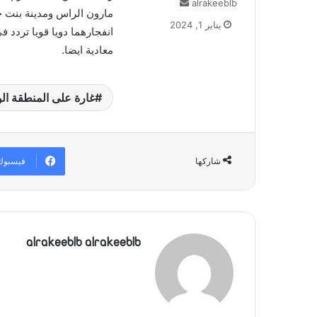
alrakeeblb
أ
مارون الراس ومدينة بنت 
ر
يناير 1, 2024
انفجارهما دويا قويا تردد 
س
ل
معادية ايضا.
ب
ر
ي
غارة على المنطقة ال
د
ا
إ
ل
فيسبوك
شاركها
ك
ت
ر
و
ن
ي
alrakeeblb alrakeeblb
ا