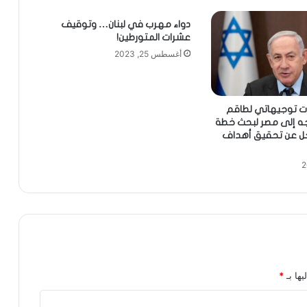
دواء مهرب في لبنان… وتوقيف
عشرات المتورطين!
أغسطس 25, 2023
رت توجيهاتي لطاقم
جه إلى مصر لبحث خطة
خل عن تحقيق أهداف
يها بـ
*