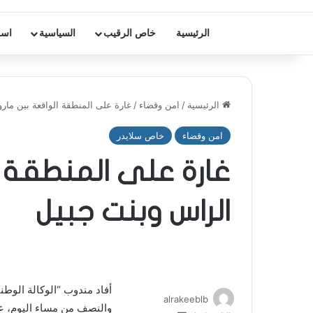
الرئيسية
خاص الرقيب
السياسية
اسر
الرئيسية
/
امن وقضاء
/
غارة على المنطقة الواقعة بين مار
امن وقضاء
خاص سلايدر
غارة على المنطقة ا
الراس وبنت جبيل
أفاد مندوب “الوكالة الوطن
alrakeeblb
والنصف من مساء اليوم، عد