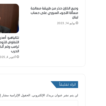
وديع الخازن حذر من طريقة معالجة
مسألة اللجوء السوري على حساب
لبنان
يوليو 14, 2023
نتانياهو: أصد
التفاوض للتو
ترامب ولم أت
الحرب
أكتوبر 4, 2025
اترك تعليقاً
لن يتم نشر عنوان بريدك الإلكتروني.
الحقول الإلزامية مشار إل
ا