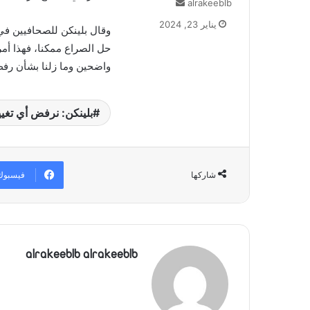
alrakeeblb
أ
ر
يناير 23, 2024
وقال بلينكن للصحافيين في أ
س
ل
حل الصراع ممكنا، فهذا أمر
ب
واضحين وما زلنا بشأن رف
ر
ي
د
بلينكن: نرفض أي تغيي
ا
إ
ل
ك
فيسبوك
شاركها
ت
ر
و
ن
ي
ا
alrakeeblb alrakeeblb