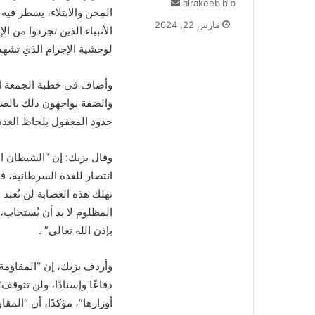
أرسل
alrakeeblblb
المِحن والابتلاء، يسطر فيه 
بريدا
مارس 22, 2024
الأنبياء الذين تجردوا من 
إلكترونيا
لوحشية الإجرام الذي تشهد
وأضاف في خطبة الجمعة الت
والضفة يواجهون ذلك بالصم
حدود المعقول بلحاظ العدد
وقال يزبك: إن “الشيطان ا
انتصار للغدة السرطانية، ف
تهلك هذه العصابة لن تُعبد 
المظلوم لا بد أن يُستجاب،
بإذن الله تعالى” .
وأردف يزبك، إن “المقاومة 
دفاعًا وإسنادًا، ولن تتو
أوزارها”، مؤكدًا، أن “الم