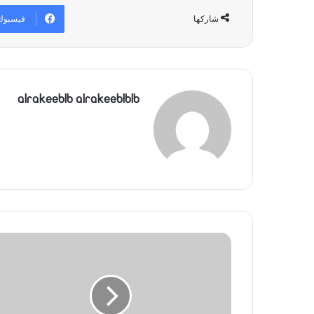
فيسبوك
شاركها
alrakeeblb alrakeeblblb