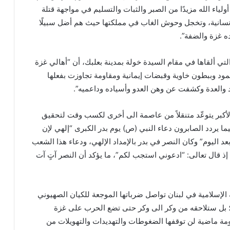
أولياء الله مزيدًا من الصبر والثبات والتسليم في مواجهة قتلة
الإنسانية، وتخجل وحوش الغاب في مملكتها حيث هم أضل سبيلًا
ه غزة والضفة”.
ي ألقاها في مقام السيدة خولة بمدينة بعلبك، أن “أهالي غزة
ود وببطون خاوية وقبضات إيمانية ومقاومة تجاوزت بفعلها
 والعدة وكشفت عن وهن العدو وأسياده وداعميه”.
لأكبر يتوعّد متنقلاً من عاصمة الى أخرى لكسب وقت لتحقيق
يما يردد الصابرون دعاء النبي (ص) يوم بدر الكبرى “إلهي لإن
بعد اليوم” وكان النصر في بدر بالإمداد الإلهي، ودعاء هذا الشعب
 إذ قال تعالى: “ادعوني استجب لكم”، ما يؤكد أن النصر آتٍ آت
الإسلامية في لبنان تواصل ضرباتها الموجعة للكيان الصهيوني
قف؛ بل ستلاحقه من وكر الى وكر حتى تضع الحرب على غزة
قاومة ماضية لن توقفها الضغوطات والتهديدات والتهويلات من