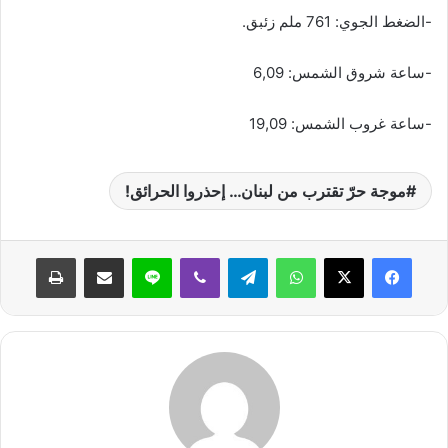
-الضغط الجوي: 761 ملم زئبق.
-ساعة شروق الشمس: 6,09
-ساعة غروب الشمس: 19,09
موجة حرّ تقترب من لبنان… إحذروا الحرائق!
واتساب
تيلقرام
ڤايبر
لاين
مشاركة عبر البريد
طباعة