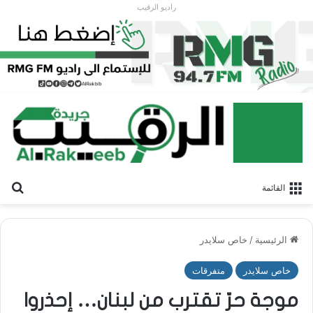
راديو الرقيب
بح
القائمة
الرئيسية
/
خاص سلايدر
خاص سلايدر
متفرقات
موجة حرّ تقترب من لبنان… إحذروا