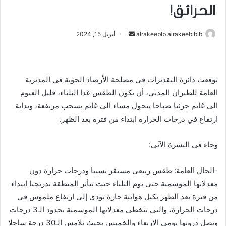
الحرائق!
أرسل
alrakeeblb alrakeeblblb
أبريل 15, 2024
بريدا
إلكترونيا
توقعت دائرة التقديرات في مصلحة الأرصاد الجوية في المديرية
العامة للطيران المدني، أن يكون الطقس غدا الثلثاء، قليل الغيوم
الى غائم جزئيا صباحا يتحول مساء الى غائم بسحب مرتفعة، وبداية
ارتفاع في درجات الحرارة ابتداء من فترة بعد الظهر.
وجاء في النشرة الآتي:
-الحال العامة: طقس ربيعي مستقر نسبيا ودرجات حرارة دون
معدلاتها الموسمية حتى يوم الثلثاء حيث تتأثر المنطقة تدريجيا ابتداء
من فترة بعد الظهر بكتل هوائية حارة تؤدي إلى ارتفاع ملموس في
درجات الحرارة، والتي تتخطى معدلاتها الموسمية بحدود الـ3 درجات
وتصل ذروتها يومي الاربعاء والخميس بحيث تلامس الـ30 درجة ساحلا