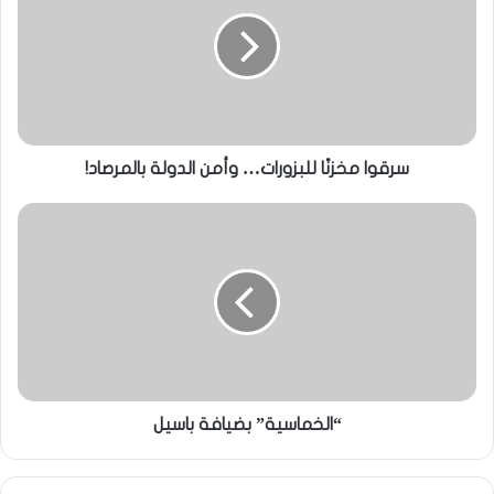
سرقوا مخزنًا للبزورات… وأمن الدولة بالمرصاد!
“الخماسية” بضيافة باسيل