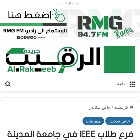
راديو الرقيب
بح
القائمة
الرئيسية
/
خاص سلايدر
خاص سلايدر
متفرقات
فرع طلاب IEEE في جامعة المدينة