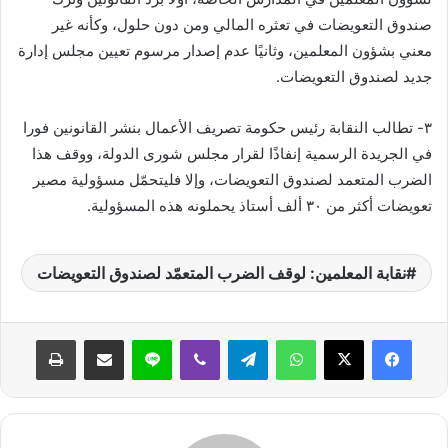
صندوق التعويضات في تعثره المالي ومن دون حلول، وكأنه غير
معني بشؤون المعلمين، وثانيًا عدم إصدار مرسوم تعيين مجلس إدارة
جديد لصندوق التعويضات.
٣- تطالب النقابة رئيس حكومة تصريف الأعمال بنشر القانونين فورا
في الجريدة الرسمية إنفاذًا لقرار مجلس شورى الدولة، ووقف هذا
الضرب المتعمد لصندوق التعويضات، وإلا فليتحمّل مسؤولية مصير
تعويضات أكثر من ٣٠ ألف أستاذ يحملونه هذه المسؤولية.
نقابة المعلمين: لوقف الضرب المتعمّد لصندوق التعويضات
واتساب
تيلقرام
ڤايبر
لاين
مشاركة عبر البريد
طباعة