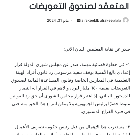
المتعمّد لصندوق التعويضات
أرسل
alrakeeblb alrakeeblblb
مايو 31, 2024
بريدا
إلكترونيا
صدر عن نقابة المعلمين البيان الآتي:
١- في خطوة قضائية مهمة، صدر عن مجلس شورى الدولة قرار
إعدادي بالغ الأهمية بوقف تنفيذ مرسومي رد قانون أفراد الهيئة
التعليمية في المدارس الخاصة وقانون المساعدة المالية لصندوق
التعويضات بقيمة ٦٥٠ مليار ليرة، والأهم في القرار أنه انتصار
للدستور اللبناني، إذ اعتبر قرار مجلس الشورى أن حق رد القوانين
منوط حصرًا برئيس الجمهورية ولا يمكن انتزاع هذا الحق منه حتى
في فترة الفراغ الدستوري.
٢- مستغرب هذا الإهمال من قبل رئيس حكومة تصريف الأعمال
لشؤون المعلمين في المدارس الخاصة، أولا برد القانونين وترك