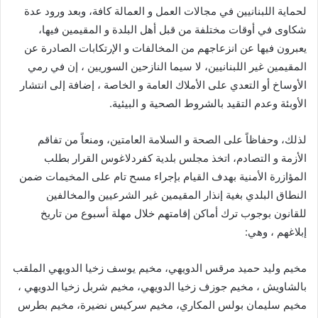
لحماية اللبنانيين في مجالات العمل و العمالة كافة، وبعد ورود عدة
شكاوى في أوقات مختلفة من قبل أهل البلدة و المقيمين فيها،
يعبرون فيها عن انزعاجهم من المخالفات و الإرتكابات الصادرة عن
المقيمين غير اللبنانيين، لا سيما النازحين السوريين ، إن في رمي
الأوساخ أو التعدي على الأملاك العامة و الخاصة ، إضافة إلى انتشار
الأوبئة وعدم التقيد بالشروط الصحية و البيئية.
لذلك، وحفاظاً على الصحة و السلامة العامتين، ومنعاً من تفاقم
الأزمة و التصادم، اتخذ مجلس بلدية كفردلاغوس القرار بطلب
المؤازرة الأمنية بهدف القيام بإجراء مسح تام على المخيمات ضمن
النطاق البلدي بغية إنذار المقيمين غير الشرعيين والمخالفين
للقانون بوجوب ترك أماكن إقامتهم خلال مهلة أسبوع من تاريخ
إبلاغهم ، وهي:
مخيم وليد حميد مرقس الدويهي، مخيم يوسف زخيا الدويهي الملقب
بالشاويش ، مخيم جوزف زخيا الدويهي، مخيم شربل زخيا الدويهي ،
مخيم سليمان بولس المكاري، مخيم سركيس نضيرة، مخيم بطرس