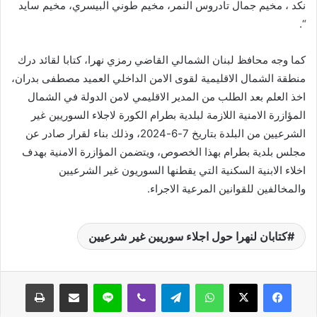
نكد ، مخيم جمال تادروس النمر، مخيم طوني البيسري، مخيم سايد
“.
كما وجه محافظ لبنان الشمالي القاضي رمزي نهرا، كتابا لقائد درك
منطقة الشمال الاقليمية لقوى الامن الداخلي العميد مصطفى بدران،
اخذ العلم بعد الطلب من المدير الاقليمي لامن الدولة في الشمال
المؤازرة الامنية اللازمة لبلدية بطرام الكورة لاجلاء السوريين غير
الشرعيين من البلدة بتاريخ 7-6-2024، وذلك بناء لقرار صادر عن
مجلس بلدية بطرام بهذا الخصوص، ويتضمن المؤازرة الامنية بهدف
اخلاء الابنية السكنية التي يقطنها السوريون غير الشرعيين
والمخالفين للقوانين المرعية الاجراء.
كتابان لنهرا حول اجلاء سوريين غير شرعيين
واتساب
تيلقرام
ڤايبر
لاين
مشاركة عبر البريد
طباعة