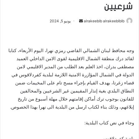
شرعيين
أرسل
alrakeeblb alrakeeblblb
يونيو 5, 2024
بريدا
إلكترونيا
وجه محافظ لبنان الشمالي القاضي رمزي نهرا، اليوم الأربعاء، كتابا
لقائد درك منطقة الشمال الاقليمية لقوى الامن الداخلي العميد
مصطفى بدران، اخذ العلم بعد الطلب من المدير الاقليمي لامن
الدولة في الشمال المؤازرة الامنية اللازمة لبلدية كفردلاقوس في
قضاء زغرتا، بهدف القيام بإجراء مسح تام على المخيمات ضمن
النطاق البلدي بغية إنذار المقيمين غير الشرعيين والمخالفين
للقانون بوجوب ترك أماكن إقامتهم خلال مهلة أسبوع من تاريخ
إبلاغهم، وذلك بناء لكتاب ارسل من البلدية الى نهرا بهذا الخصوص.
وجاء في نص كتاب البلدية:
بلدية كفردلاقوس.