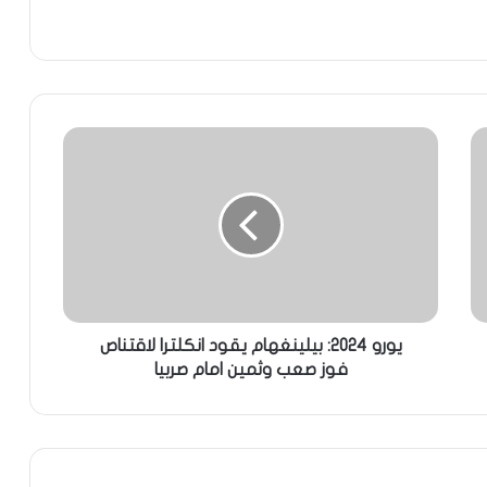
يورو 2024: بيلينغهام يقود انكلترا لاقتناص
فوز صعب وثمين امام صربيا