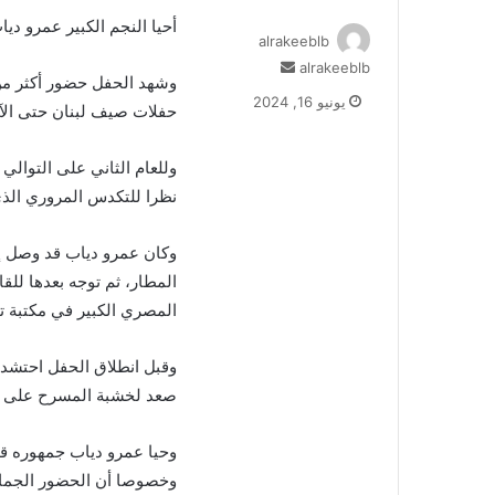
أحيا النجم الكبير عمرو دي
alrakeeblb
أرسل
alrakeeblb
بريدا
يونيو 16, 2024
حفلات صيف لبنان حتى الآ
إلكترونيا
وللعام الثاني على التوالي
نظرا للتكدس المروري الذي
وكان عمرو دياب قد وصل إل
المطار، ثم توجه بعدها للق
المصري الكبير في مكتبة تق
وقبل انطلاق الحفل احتشد 
صعد لخشبة المسرح على أنغام
وحيا عمرو دياب جمهوره قائ
وخصوصا أن الحضور الجماهي