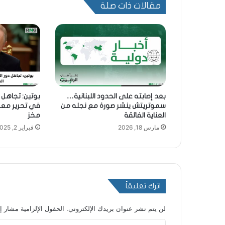
مقالات ذات صلة
بعد إصابته على الحدود اللبنانية…
بوتين: تجاهل 
سموتريتش ينشر صورة مع نجله من
في تحرير معسك
العناية الفائقة
مخز
مارس 18, 2026
فبراير 2, 2025
اترك تعليقاً
لن يتم نشر عنوان بريدك الإلكتروني.
الحقول الإلزامية مشار إل