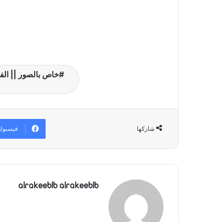
خاص بالصور || الفن
فيسبوك
شاركها
alrakeeblb alrakeeblb