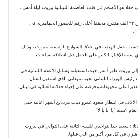
اب حفلا هو الأضخم في قلب العاصمة اللبنانية بيروت ليلة أمس .
وشهد الحفل حضور أكثر من ٢٢ ألف متفرج محققا أعلى رقم للحضور الجماهيري في
ن.
 تسبب حفل الهضبة في إغلاق الشوارع الرئيسية ببيروت ، وذلك
 سببه الإقبال الكبير على الحفل قبل انطلاقه بساعات.
ى بيروت ظهر أمس حيث استقبلته وسائل الإعلام اللبنانية في
اء رئيس الوزراء اللبناني نجيب ميقاتي الذي استقبل الفنان
ديرا على مجهوداته وحرصه على إحياء حفلاته الغنائية في لبنان.
الآلاف في انتظار صعود عمرو دياب مرددين أشهر أغانيه حتى
 أغنيته “يا أنا يا لأ”
لا : سعيد جدا بتواجدي للسنة الثانية على التوالي في بيروت
ري في كل مرة أكبر من اللي قبلها.