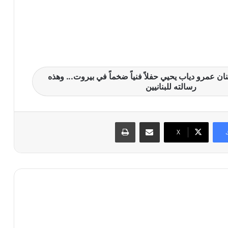
ان عمرو دياب يحيي حفلاً فنياً ضخماً في بيروت... وهذه
رسالته للبنانيين
مشاركة عبر البريد
طباعة
X