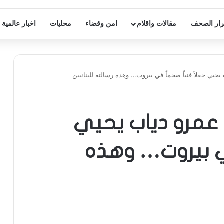
ار الصحف
مقالات واقلام
امن وقضاء
محليات
اخبار عالمية
حيي حفلاً فنياً ضخماً في بيروت… وهذه رسالته للبنانيين
ن عمرو دياب يحيي
في بيروت… وهذه