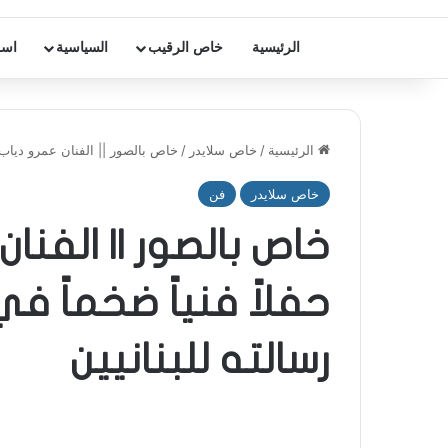
الرئيسية
خاص الرقيب
السياسية
اسر
الرئيسية
/
خاص سلايدر
/
خاص بالصور || الفنان عمرو دياب ي
خاص سلايدر
فن
خاص بالصور || الفنا
حفلاً فنياً ضخماً 
رسالته للبنانيين