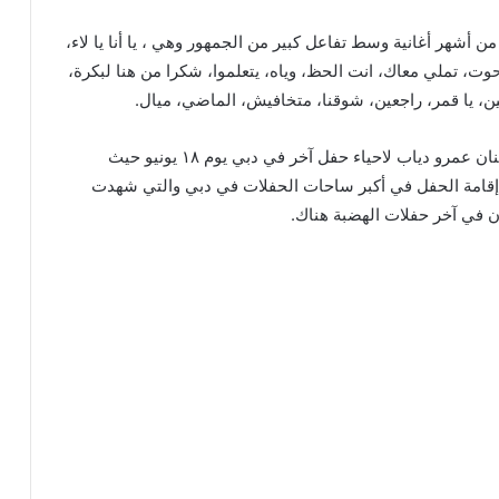
أشهر أغانية وسط تفاعل كبير من الجمهور وهي ، يا أنا يا لاء،
لحوت، تملي معاك، انت الحظ، وياه، يتعلموا، شكرا من هنا لبكرة،
لعين، يا قمر، راجعين، شوقنا، متخافيش، الماضي، ميال.
ومن ناحية أخرى يستعد الفنان عمرو دياب لاحياء حفل آخر في دبي يوم ١٨ يونيو حيث
إقامة الحفل في أكبر ساحات الحفلات في دبي والتي شهدت
 في آخر حفلات الهضبة هناك.