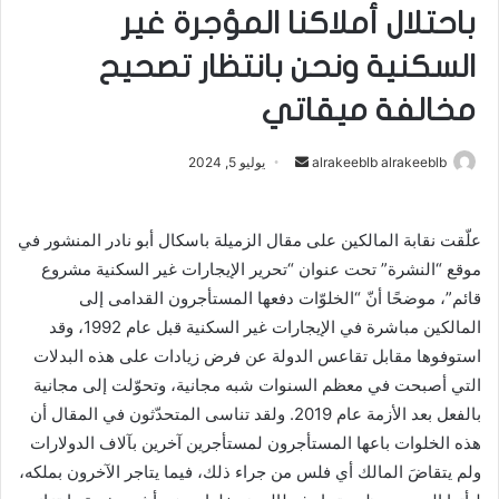
باحتلال أملاكنا المؤجرة غير
السكنية ونحن بانتظار تصحيح
مخالفة ميقاتي
alrakeeblb alrakeeblb
أ
يوليو 5, 2024
ر
س
علّقت نقابة المالكين على مقال الزميلة باسكال أبو نادر المنشور في
ل
موقع “النشرة” تحت عنوان “تحرير الإيجارات غير السكنية مشروع
ب
ر
قائم”، موضحًا أنّ “الخلوّات دفعها المستأجرون القدامى إلى
ي
المالكين مباشرة في الإيجارات غير السكنية قبل عام 1992، وقد
د
استوفوها مقابل تقاعس الدولة عن فرض زيادات على هذه البدلات
ا
التي أصبحت في معظم السنوات شبه مجانية، وتحوّلت إلى مجانية
إ
بالفعل بعد الأزمة عام 2019. ولقد تناسى المتحدّثون في المقال أن
ل
هذه الخلوات باعها المستأجرون لمستأجرين آخرين بآلاف الدولارات
ك
ولم يتقاضَ المالك أي فلس من جراء ذلك، فيما يتاجر الآخرون بملكه،
ت