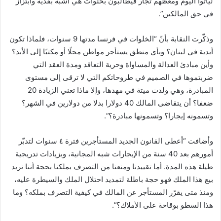
ليأتوا اليوم ومعظهم تجار فيطالبون بخلوات هي أشبه بفدية وابتزاز
ر
في حق المالكين”.
و
ن
وذكّرت النقابة بأنّ “الخلوات في فرنسا مدتها 9 سنوات، فلماذا تكون
ي
أبدية في لبنان؟ وبأي منطق يستأجر مواطن محلًا أو مكتبًا إلى الأبد؟
ا
وأين مبادئ العدالة والمساواة وحرية التعاقد ومدة العقد التي
ضربتموها في الصميم في طروحاتكم التي لا ترقى إلى مستوى
المبادرة، وهي ولدت ميتة في مهدها، وإلا ماذا تعني الزيادة 20
ضعفا؟ أن يتقاضى المالك 40 دولارا بدلا من دولارين في الشهر؟
وتسمونه إيجارا؟ وتسمونها مبادرة؟”.
وأضافت “أعطى القانون الجديد المستأجرين فترة ٤ سنوات لتدبّر
أمورهم بعد 40 سنة من الإيجارات شبه المجانية، وبزيادات تدريجية
طيلة هذه المدة. أما تقييدنا ومنعنا من التصرف بملكنا بحجة أننا نريد
بيع هذا الملك فهو حجة باطلة لتمديد احتلال الملك والسيطرة عليه،
ومنذ متى يقرّر المستأجر عن المالك في كيفية التصرف بملكه؟ وما
هذا السطو بوقاحة على الأملاك؟”.