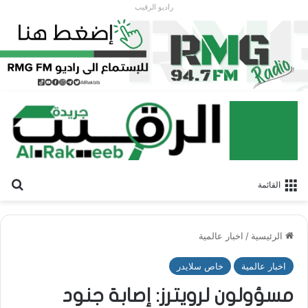
راديو الرقيب
بح
القائمة
الرئيسية
/
اخبار عالمية
اخبار عالمية
خاص سلايدر
مسؤولون لرويترز: إصابة جنود