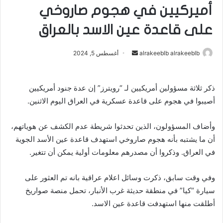
أميركيين في هجوم صاروخي
على قاعدة عين الاسد بالعراق
alrakeeblb alrakeeblb
أ
أغسطس 5, 2024
ر
س
ذكر ثلاثة مسؤولين أمريكيين لـ “رويترز” إن عدة جنود أمريكيين
ل
أصيبوا في هجوم على قاعدة عسكرية في العراق اليوم الاثنين.
ب
ر
ي
وأضاف المسؤولون، الذين تحدثوا شريطة عدم الكشف عن هوياتهم،
د
أن ما يشتبه بأنه هجوم صاروخي استهدف قاعدة عين الأسد الجوية
ا
في العراق. وذكروا أن مصدرهم معلومات أولية يمكن أن تتغير.
إ
ل
وفي وقت سابق، ذكرت وسائل اعلام عراقية بانه تم العثور على
ك
سيارة “كيا” في منطقة حديثة غرب الأنبار، تحمل منصة صواريخ
ت
أطلقت منها استهدفت قاعدة عين الاسد.
ر
و