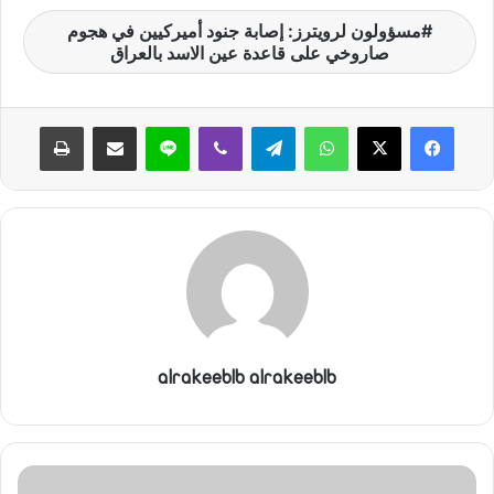
ن
مسؤولون لرويترز: إصابة جنود أميركيين في هجوم
ي
صاروخي على قاعدة عين الاسد بالعراق
ا
واتساب
تيلقرام
ڤايبر
لاين
مشاركة عبر البريد
طباعة
alrakeeblb alrakeeblb