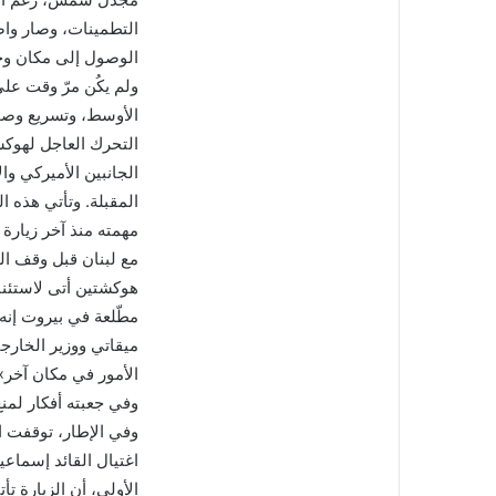
التطمينات، وصار واض
الوصول إلى مكان وجو
ولم يكُن مرّ وقت عل
الأوسط، وتسريع وصو
التحرك العاجل لهوك
المقبلة. وتأتي هذه 
مهمته منذ آخر زيارة 
هوكشتين أتى لاستئنا
مطّلعة في بيروت إنه
ميقاتي ووزير الخارج
الأمور في مكان آخر»
وفي جعبته أفكار لمنع 
وفي الإطار، توقفت ا
اغتيال القائد إسماعي