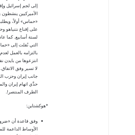
إلى لجم إسرائيل وإقن
الأميركيين ينشطون ب
«حماس» أولاً، ويطلب
على إقناع نتنياهو وح
لستة أسابيع. كما عا
التي نُقلت إلى «حما
بالتزامه بالعمل لعدم
انتزعوها من بايدن ن
لا تسير وفق الاتفاق…
جانب إيران وحزب الله
حدَّي اتهام إيران وال
الطرف المنتصر!.
*هوكشتاين:
وفق قاعدة أن «ضرورا
الأوساط الداعمة للم