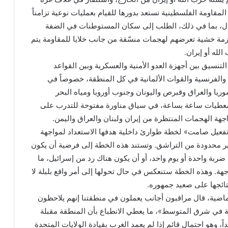
المقاومة الفلسطينية تستعد بدورها للقيام بعمليات نوعية تزامناً
ل، بما في ذلك، الطلب إلى سكان المستوطنات في الضفة
لازمة خشية تعرضهم لهجمات منسّقة من جانب خلايا للمقاومة يتم
لله أو إيران.
تنسيق بين أجهزة العدو الأمنية والعسكرية وبين القواعد
ة والفرنسية والقوات الألمانية في كل المنطقة، خصوصاً في
ريا والعراق وقبرص واليونان وجنوب أوروبا ومياه البحر
معطيات ساعة بساعة، في سياق مناورة مفتوحة للتدرب على
هة الهجمات المنتظرة من إيران ولبنان والعراق واليمن.
تفعيل صامت» لخطة طوارئ داخلية هدفها الاستعداد لمواجهة
 غير محدودة من التراشق. وتستند هذه الخطة إلى فرضية أن يكون
ربة واحدة أو يوم واحد، أو أن يكون هناك رد من إسرائيل، ما
جهة. وهذه الخطة ستنعكس في حال تحولها إلى أمر واقع بلبلة لا
نتائجها على صعيد جمهوره.
الماضية، قال مراقبون أجانب يعملون في منطقتنا إنهم يلاحظون
في شرق المتوسط»، ما يعطي الانطباع بأن المنطقة مقبلة
ً، وهو احتمال قائم إذا لم يعمد الغرب بقيادة الولايات المتحدة