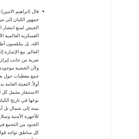
قال (ابراهيم الامين):
جمهور الكيان إلى مز
الجيش لمنع انتشار ا
العسكرية العالمية ال
الله، بل يتلمّسون 
العالم. مع الإشارة إل
ضربة من جانب إيران 
ولأن الخشية موجودة أ
جمع معطيات حول بعض
أولاً: التعبئة العام
الاستنفار يشمل كل 
نوعها في تاريخ الكيا
يمتد إلى شمال تل أب
للأجهزة الأمنية وسل
الجنود من التجمع ف
كل مناطق تواجد قوات