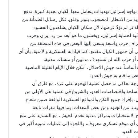
 تواجه إسرائيل تهديدات يتعامل معها الكيان بجدية كبيرة، تدفع
يد من الانتظار المصحوب بتوتر وقلق. فكل رسائل الطمأنة من
لذعر لم تؤدّ غرضها، لأن سكان الكيان يشاهدون الحشود
آتية لحماية إسرائيل، ويخشون ما هو أبعد من رد إيران وحزب
أطراف حرب واسعة يسعى إليها البعض في هذه المنطقة من
ى أن جمهور الكيان مقتنع، كما قياداته العسكرية والأمنية، بأن أي
أو حزب الله لن تستهدف مدنيين أو منشآت مدنية.
ساساً عند جيش الاحتلال، أمكن خلال الأيام القليلة الماضية
 ما قام به جيش العدو:
ة بدرجة تحاكي ما حصل عشية الهجوم على غزة، مع فارق أن
أسلحة واختصاصات العدو، والشروع في عملية هي الأولى من
ن، بإفراغ جميع الثكن والمواقع العسكرية الواقعة ضمن شعاع
يب، من الجنود ومن بعض المعدات، بما فيها مقرات تابعة
اح الاستخبارات ومراكز مدنية تخدم الجيش، مع التشديد على منع
ي أي موقع عسكري معروف، واللجوء إلى عمليات تمويه أكبر في
 العدو.