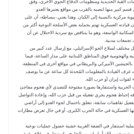
منصات القبة الحديدية ومنظومات الدفاع الجوي الأخرى، وفق
 قسم كبير منها لنصبه بالقرب من مواقع يعتبرها العدو
وية مركزية بالنسبة إلى الكيان. وهذا يعني، ببساطة، أن على
 قيادته العسكرية تهتم بحماية بعض الأسلحة النوعية أكثر من
لسكانية الواسعة، وهو ما يتناقض مع سردية الاحتلال عن أن
 تجمعات مدنية.
عمل مختلف لسلاح الجو الإسرائيلي، مع إرسال عدد كبير من
ية والهجومية فوق المناطق اللبنانية على مدار الساعة، فيما
بالجيشين الأميركي والبريطاني في مواقع أخرى في المنطقة.
ت غرف القيادة بالمعلومات المُحدثة كل ساعة عن ما يوصف
لقوات إيران أو حزب الله.
تلات الحربية واستنفارها بصورة مفتوحة للتصدي لأي هجوم مفاجئ
ه إحباط هجوم يجري تفعيله من قبل حزب الله، وإعادة التواصل
فعيل تفاهمات سابقة، تتعلق باحتمال لجوء العدو إلى أراضي
تها العسكرية في حالة الحرب الكبرى، أو في حال تعرض مطارات
عملية استنفار في الضفة الغربية خشية حصول عمليات نوعية
 يشنه حزب الله أو إيران من الخارج، واستنفار في غلاف غزة