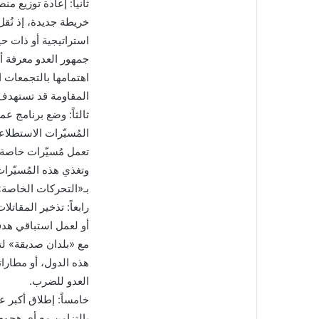
ثانياً: إعادة توزيع 
خريطة جديدة، إذ نُقل
استراتيجية أو ذات حي
جمهور العدو معرفة أن
اهتمامها بالتجمعات ا
المقاومة قد تستهدف
ثالثاً: وضع برنامج 
المُسيّرات الاستطلاع
تعمل مُسيّرات خاصة 
وتغذي هذه المُسيّرا
بـ«التحركات الخاصة» 
رابعاً: تذخير المقا
أو لعمل استباقي هدف
مع «بلدان صديقة» لت
هذه الدول، أو مطارا
العدو للضرب.
خامساً: إطلاق أكبر 
بالتزامن مع أي هجوم