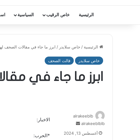
الرئيسية
خاص الرقيب
السياسية
اسر
الرئيسية
/
خاص سلايدر
/
ابرز ما جاء في مقالات الصحف لهذ
خاص سلايدر
قالت الصحف
ابرز ما جاء في مقا
alrakeeblb
الاخبار:
أرسل
alrakeeblblb
بريدا
أغسطس 13, 2024
*الحرب:
إلكترونيا