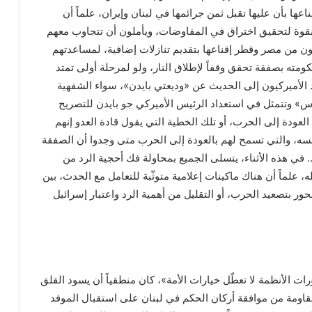
اعها بأن عليها تقبل ثمن جرائمها في لبنان وإيران، علماً أن
قوة لتحقيق اختراق في المفاوضات، ويأملون أن تتجاوب معهم
ون من مصر وقطر إقناعها بتقديم تنازلات إضافية، لمساعدتهم
كومته بصفقة تحقق وقفاً لإطلاق النار، ولو لمرحلة أولى تمتد
د الأميركيون إلى الحديث عن «وديعتي بايدن»، سواء الشفهية
س» وتتمثل في استعداد الرئيس الأميركي جو بايدن للتصريح
 العودة إلى الحرب، أو تلك الخطية التي يقول قادة العدو إنهم
فسه، والتي تسمح لهم بالعودة إلى الحرب متى وجدوا أن الصفقة
 في هذه الأثناء، يتسلى الجميع بمحاولة فك أحجية الرد من
، علماً أن هناك ماكينات إعلامية متوثّبة للتعامل مع الحدث، بين
محور بتصعيد الحرب، أو التقليل من أهمية الرد واعتبار إسرائيل
ت الأنظمة لا تعطّل خيارات الأمة»، كان منطقياً أن يسود القلق
قاومة من موافقة أركان الحكم في لبنان على استقبال الموفد