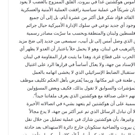
موس هوكشتين غداً في بيروت. القلق الممزوج بالغضب لا يعود
ن شريكاً في عملية سياسية رافقت العملية الأمنية والعسكرية
 القائد فؤاد شكر قبل أكثر من عشرة أيام، بل إلى أن جميع
ود أي جديد نوعي في سلوك الإدارة الأميركية حيال جرائم
فلسطين ولبنان والمنطقة.وبحسب ما سرّبت مصادر رسمية
ين الذي وصل أمس إلى تل أبيب، سيسعى من جديد إلى ضخ مزيد
ترهيب في لبنان، وهو لا يحمل حلاً باعتبار أن العدو لا يظهر أي
لحرب على قطاع غزة. وهذا ما يثبت قرار المقاومة في لبنان
إسناد من جهة، ولا يعدّل أساساً في قرارها الرد على اغتيال
ستقبال الضابط الإسرائيلي الذي لا يخشى اتهامه بالعمل
 طعنة في غير مكانها. وربما يُفترض بأهل الحكم تكليف موظف
 المؤشرات والسوابق لا تقول بذلك، فكيف وبعض المسؤولين
بأنهم «على صداقة مع هوكشتين الذي يعرف ملفاتنا جيداً”.
ية على أن هوكشتين لم يتعهد بشيء في اتصالاته الأخيرة
 أن تبادل الرسائل الذي تم عبر أكثر من جهة، لا يدع مجالاً
 وغيرها، بأن هوكشتين شارك في عملية تضليل من خلال نقل
 بيروت والضاحية ستكونان خارج دائرة الاستهداف بعد حادثة
مقاومة التي لا تركن أساساً لأي كلام أميركي لم تأخذ بهذه