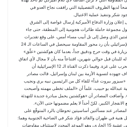
حاً لديها الظروف التفصيلية التي رافقت نجاح العدو في
د شكر وتنفيذ عملية الاغتيال.
ى إعلان وزارة الدفاع الأميركية إرسال غواصة إلى الشرق
ل مجموعة حاملة طائرات هجومية إلى المنطقة، حتى جاء
شتين الذي وصل إلى تل أبيب مساء أمس، على وقع تقديرات
الجانبين الأميركي والإسرائيلي بأن رد محور المقاومة سيحصل في الساعات الـ 24
الزيارة في وقت حرج ودقيق جداً، بعدما كان هوكشتين «علّق»
له للبنان قبل حوالي شهرين، اقتناعاً منه بأن لا مجال لأي اتفاق
مع لبنان قبل وقف الحرب على غزة. وفيما ذكرت القناة الـ 12 الإسرائيلية أن
ف جهوده لتسوية الأزمة بين لبنان وإسرائيل، قالت مصادر
 «سيزور بيروت غداً» للقاء كل من الرئيسين نبيه بري ونجيب
ية عبدالله بو حبيب، علماً أن «الملف تخطى مهمته وأصبحت
. وأضافت المصادر أن «هوكشتين يحمل مبادرة جديدة للتهدئة
الانفجار الكبير، لكنّ أحداً لا يعلم مضمونها حتى الآن».
لمصادر عند مسألتين أساسيتين تحوطان بالرد المتوقّع على
ل هنية في طهران والقائد فؤاد شكر في الضاحية الجنوبية وهما:
الأولى، أن الزيارة تأتي عشية 15 الجاري، وهو الموعد المحدد لاستئناف مفاوضات