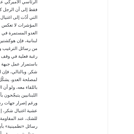
الرئاسي الأميركي عا
فقط إلى أن الرجل كا
التي أدّت إلى اغتيال
المؤشرات لا تعكس وج
العدو المستمرة في 
لبنانية، فإن هوكشت
من رسائل الترغيب وال
رغبة فعلية في وقف ا
باستمرار عمل جبهة ال
شكر. وبالتالي، فإن ا
لمصلحة العدو، يشكّل
باللقاء معه، ولو أن
اللبنانيين يتبجّحون 
ورغم إصرار جهات رسم
عشية اغتيال شكر، إلا
للشك، عند المقاومة
رسائل «تطمينية» بأن
مجدل شمس، رغم أن ال