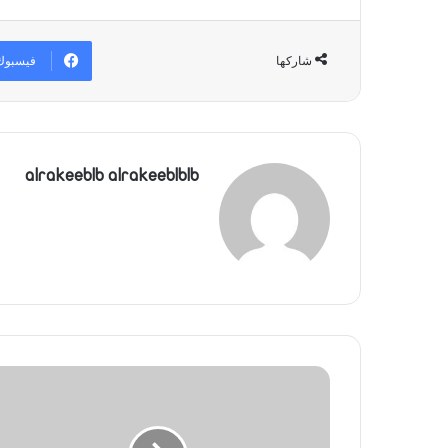
فيسبوك
شاركها
alrakeeblb alrakeeblblb