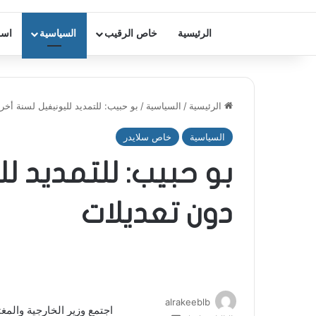
الرئيسية
خاص الرقيب
السياسية
اسر
الرئيسية
/
السياسية
/
بو حبيب: للتمديد لليونيفيل لسنة أخ
السياسية
خاص سلايدر
بو حبيب: للتمديد ل
دون تعديلات
alrakeeblb
اجتمع وزير الخارجية والم