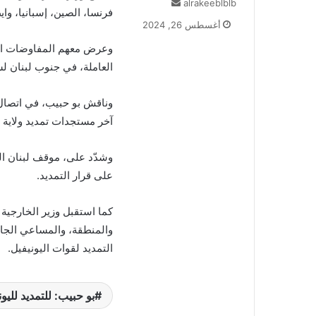
أرسل
alrakeeblblb
فرنسا، الصين، إسبانيا، واي
بريدا
أغسطس 26, 2024
إلكترونيا
وعرض معهم المفاوضات الح
العاملة، في جنوب لبنان ل
وناقش بو حبيب، في اتصال ه
آخر مستجدات تمديد ولاية ا
وشدّد على، موقف لبنان الث
على قرار التمديد.
كما استقبل وزير الخارجية
والمنطقة، والمساعي الجار
التمديد لقوات اليونيفيل.
بو حبيب: للتمديد للي