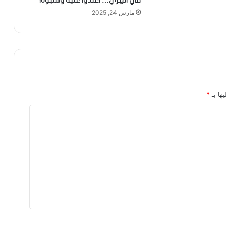
في الهري… اعتدوا عليه وسلبوه!
مارس 24, 2025
يها بـ
*