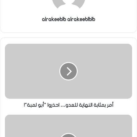
alrakeeblb alrakeeblblb
أمر بمثابة النهاية للعدو… احذروا "أبو لمبة"!