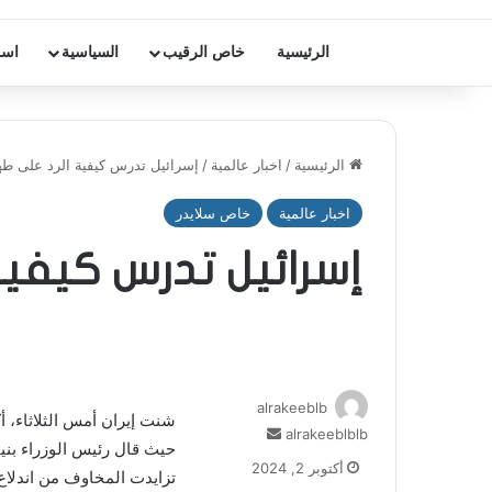
الرئيسية
خاص الرقيب
السياسية
اسر
الرئيسية
/
اخبار عالمية
/
إسرائيل تدرس كيفية الرد على ط
اخبار عالمية
خاص سلايدر
إسرائيل تدرس كيفية
alrakeeblb
شنت إيران أمس الثلاثاء، أك
أرسل
alrakeeblblb
حيث قال رئيس الوزراء بنيا
بريدا
أكتوبر 2, 2024
تزايدت المخاوف من اندلاع 
إلكترونيا