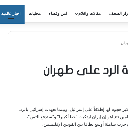
ار الصحف
مقالات واقلام
امن وقضاء
محليات
اخبار عالمية
هران
 الرد على طهران
بر هجوم لها إطلاقاً على إسرائيل، وبينما تعهدت إسرائيل بالرد،
مين نتنياهو إن إيران ارتكبت “خطأ كبيرا” و”ستدفع الثمن”،
حرب شاملة أوسع نطاقا بين القوتين الإقليميتين.