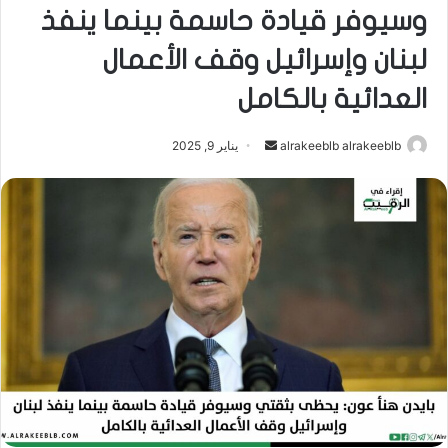
وسيوفر قيادة حاسمة بينما ينفذ
لبنان وإسرائيل وقف الأعمال
العدائية بالكامل
alrakeeblb alrakeeblb
أ
يناير 9, 2025
ر
س
ل
ب
ر
ي
د
ا
إ
ل
ك
ت