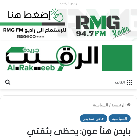
راديو الرقيب
بح
القائمة
الرئيسية
/
السياسية
السياسية
خاص سلايدر
بايدن هنأ عون: يحظى بثقتي