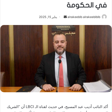
في الحكومة
أرسل
alrakeeblb alrakeeblblb
يناير 15, 2025
بريدا
إلكترونيا
أكد النائب أديب عبد المسيح، في حديث لقناة الـ LBCI أن “الشريك