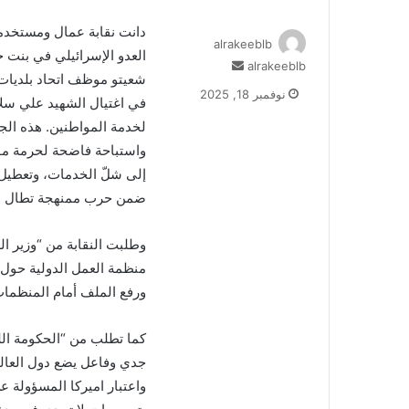
دانت نقابة عمال ومستخدمي 
alrakeeblb
العدو الإسرائيلي في بنت 
alrakeeblb
أ
شعيتو موظف اتحاد بلديات 
ر
نوفمبر 18, 2025
في اغتيال الشهيد علي سلا
س
ل
لخدمة المواطنين. هذه الجريم
ب
واستباحة فاضحة لحرمة مو
ر
إلى شلّ الخدمات، وتعطيل
ي
ضمن حرب ممنهجة تطال البنية
د
ا
إ
وطلبت النقابة من “وزير ال
ل
منظمة العمل الدولية​ حول 
ك
ورفع الملف أمام المنظمات 
ت
ر
و
كما تطلب من “الحكومة الل
ن
جدي وفاعل يضع دول العالم 
ي
واعتبار اميركا المسؤولة 
ا