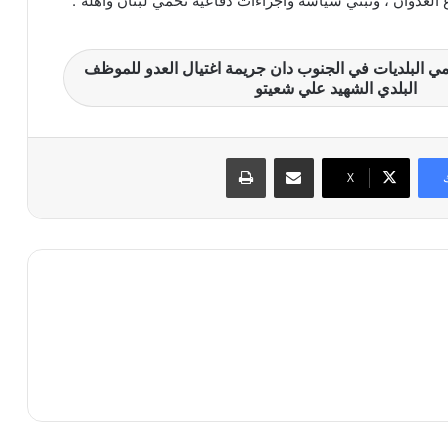
العدوان ، وتبني سياسة واجراءات دفاعية تحمي لبنان واهله”.
ي البلديات في الجنوب دان جريمة اغتيال العدو للموظف
البلدي الشهيد علي شعيتو
مشاركة عبر البريد
طباعة
X