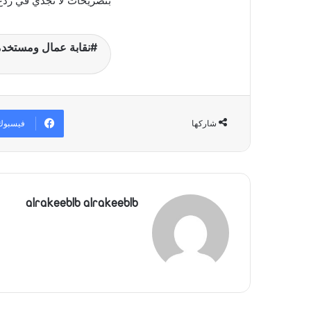
بتصريحات لا تجدي في ردع 
نقابة عمال ومستخدم
فيسبوك
شاركها
alrakeeblb alrakeeblb