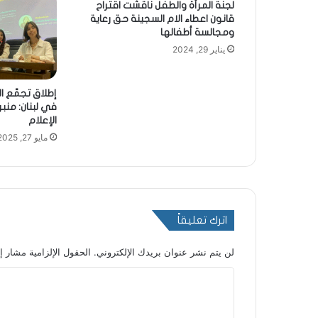
لجنة المرأة والطفل ناقشت اقتراح
قانون اعطاء الام السجينة حق رعاية
ومجالسة أطفالها
يناير 29, 2024
إطلاق تجمّع ا
في لبنان: منب
الإعلام
مايو 27, 2025
اترك تعليقاً
لن يتم نشر عنوان بريدك الإلكتروني.
الحقول الإلزامية مشار إل
ا
ل