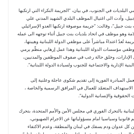
البلديات في الجنوب، في بيان، “الجريمة النكراء التي ارتكبها
جبيل، وأدت الى اغتيال الموظف البلدي الشهيد المدني علي
بنت جبيل”، وقالت: “جريمة موصوفة ارتكبها العدو الإسرائيلي
مة وهو موظف في اتحاد بلديات بنت جبيل أثناء توجهه الى عمله
ة تُعدّ اعتداءً مباشراً على موظفي الدولة اللبنانية وهيبتها،
ظفي مؤسسات الدولة اللبنانية وهذا عمل إرهابي منظّم يرمي
 الإدارات، وخلق حالة رعب في صفوف الموظفين والمدنيين،
 الإدارية والاجتماعية للجنوب ولسيادة الدولة اللبنانية”.
عمل المبادرة الفورية إلى تقديم شكوى عاجلة وعلنية إلى ​
الاستهداف المتعمّد للعمال في المرافق الرسمية والخاصة ،
الحقوقية والإنسانية الدولية”.
بنانية بالتحرك الفوري في مجلس الأمن والأمم المتحدة، بتحرك
قانونيا وسياسيا امام مسؤولياتها عن الاجرام الصهيوني،
عن كل عدوان ودم يسفك في لبنان والمنطقة، وعدم الاكتفاء