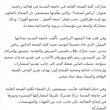
شاركت كلية الصحة العامة في جامعة المدينة في فعالية رياضية
بعنوان “نركض لصحتنا”، والتي نظّمتها مستشفى دار الشفاء بالتعاون
مع بلدية طرابلس، تحت شعار “صحة أفضل… مجتمع أقوى”، وذلك
بمشاركة واسعة من مؤسسات تربوية واجتماعية متعددة.
وفي قلب هذا المشهد الرياضي، تألّقت جامعة المدينة بجناحها
المميّز، الذي جاء تجسيدًا لتوجيه عميد كلية الصحة الدكتور رياض
مدني، حيث شارك طلاب قسمي التمريض والتغذية، بتنسيق وإشراف
كلِّ من السيدتين رنيم نافع ونورهان الأحدب، في تقديم خدمات صحية
متنوّعة، شملت قياس ضغط الدم، إلى جانب تقديم استشارات
وإرشادات غذائية وصحية للمشاركين، بهدف تعزيز الوعي بأهمية
الوقاية واعتماد نمط حياة صحي.
وفي ختام الفعالية، قدّمت مستشفى دار الشفاء لكلية الصحة العامة
في جامعة المدينة درعًا تقديريًا، تكريمًا لمشاركتها المتميزة ودورها
في إنجاح الفعالية، إلى جانب عدد من الجهات والمؤسسات
المشاركة.