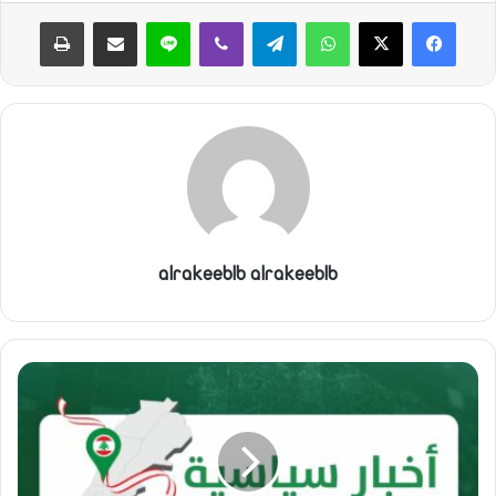
واتساب
تيلقرام
ڤايبر
لاين
مشاركة عبر البريد
طباعة
alrakeeblb alrakeeblb