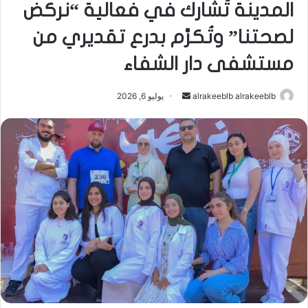
المدينة تُشارك في فعالية “نركض
لصحتنا” وتُكرَّم بدرع تقديري من
مستشفى دار الشفاء
أرسل
alrakeeblb alrakeeblb
يوليو 6, 2026
بريدا
إلكترونيا