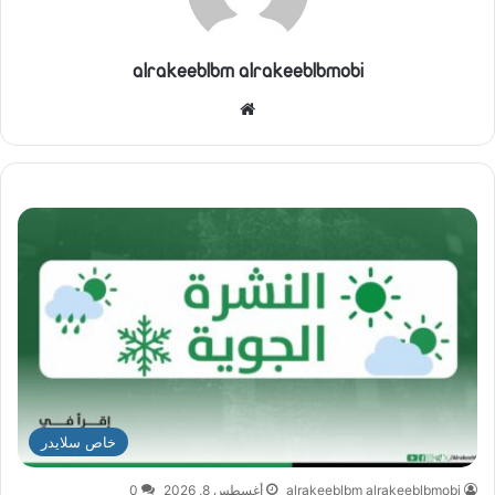
alrakeeblbm alrakeeblbmobi
موق
ع
الوي
ب
خاص سلايدر
alrakeeblbm alrakeeblbmobi
أغسطس 8, 2026
0