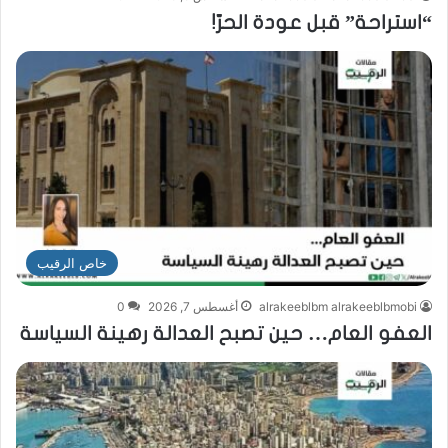
“استراحة” قبل عودة الحرّ!
خاص الرقيب
alrakeeblbm alrakeeblbmobi
أغسطس 7, 2026
0
العفو العام… حين تصبح العدالة رهينة السياسة