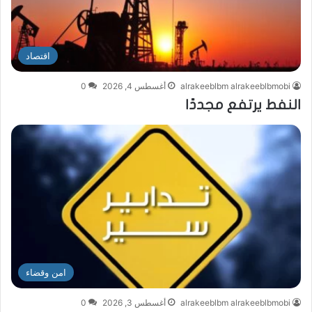
اقتصاد
alrakeeblbm alrakeeblbmobi
أغسطس 4, 2026
0
النفط يرتفع مجددًا
امن وقضاء
alrakeeblbm alrakeeblbmobi
أغسطس 3, 2026
0