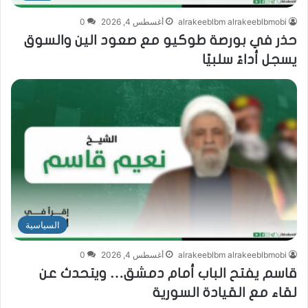
alrakeeblbm alrakeeblbmobi
أغسطس 4, 2026
0
حذر في بورصة طوكيو مع صعود الين والسوق
يسجل أداءً سلبيًا
السياسية
alrakeeblbm alrakeeblbmobi
أغسطس 4, 2026
0
قاسم يفتح الباب أمام دمشق… ويتحدث عن
لقاء مع القيادة السورية