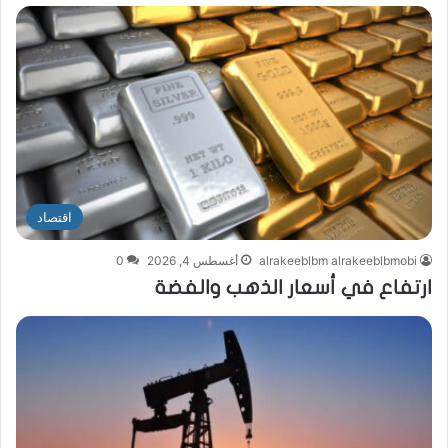
اقتصاد
alrakeeblbm alrakeeblbmobi
أغسطس 4, 2026
0
ارتفاع في أسعار الذهب والفضة