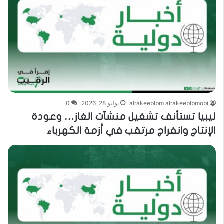
alrakeeblbm alrakeeblbmobi
يوليو 28, 2026
0
ليبيا تستأنف تشغيل منشآت الغاز… وعودة
الإنتاج وانفراج مرتقب في أزمة الكهرباء