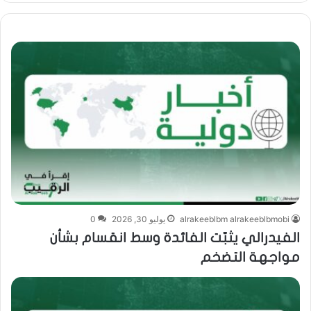
alrakeeblbm alrakeeblbmobi
يوليو 30, 2026
0
الفيدرالي يثبّت الفائدة وسط انقسام بشأن
مواجهة التضخم