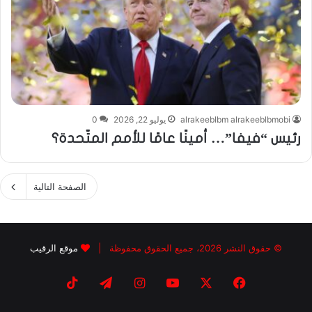
alrakeeblbm alrakeeblbmobi
يوليو 22, 2026
0
رئيس “فيفا”… أمينًا عامًا للأمم المتّحدة؟
الصفحة التالية
© حقوق النشر 2026، جميع الحقوق محفوظة |
موقع الرقيب
فيسبوك
X
يوتيوب
انستقرام
تيلقرام
‫TikTok