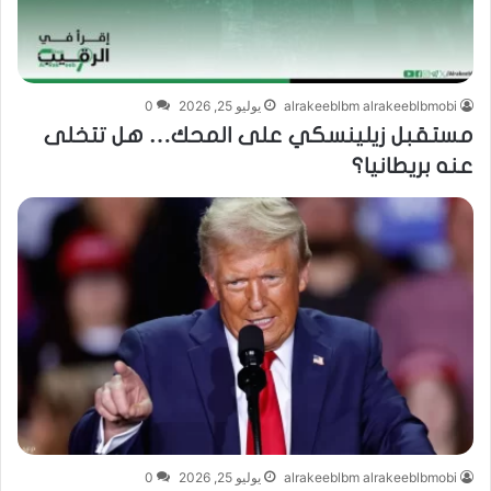
alrakeeblbm alrakeeblbmobi
يوليو 25, 2026
0
مستقبل زيلينسكي على المحك… هل تتخلى
عنه بريطانيا؟
alrakeeblbm alrakeeblbmobi
يوليو 25, 2026
0