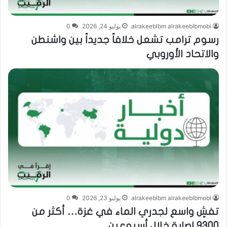
alrakeeblbm alrakeeblbmobi
يوليو 24, 2026
0
رسوم ترامب تشعل خلافاً جديداً بين واشنطن
والاتحاد الأوروبي
alrakeeblbm alrakeeblbmobi
يوليو 23, 2026
0
تفشٍ واسع لجدري الماء في غزة… أكثر من
9300 إصابة خلال أسبوعين