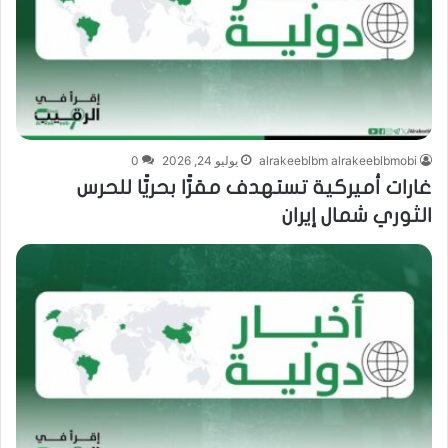
alrakeeblbm alrakeeblbmobi
يوليو 24, 2026
0
غارات أميركية تستهدف مقرًّا بحريًّا للحرس
الثوري شمال إيران