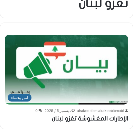
تغزو لبنان
امن وقضاء
alrakeeblbm alrakeeblbmobi
ديسمبر 15, 2025
0
الإطارات المغشوشة تغزو لبنان