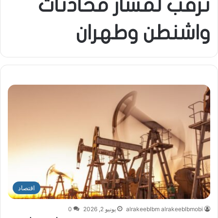
ترقب لمسار محادثات
واشنطن وطهران
اقتصاد
alrakeeblbm alrakeeblbmobi
يونيو 2, 2026
0