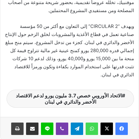
موفنبيك، تخلله عروضاً تقديمية، بحضور شريحة متنوعة من أصحاب
المصلحة ومن مستفيدي المشروع المحتملين.
ويهدف “CIRCULAR 2” إلى التعاون مع أكثر من 50 مؤسسة
صناعية تعمل في قطاع الأغذية والمشروبات لخلق الزخم حول الإنتاج
الأخضر والدائري في لبنان. كجزء من تدخل المشروع، سيتم منح مبلغ
إجمالي قدره 280,000 يورو كمنح عينية غير مالية تتراوح قيمة كل
منحة ما بين 15,000 يورو و40,000 يورو، وذلك لدعم 10 شركات
تثبت قدرتها على استخدام الموارد بكفاءة وتكون ورمزاً للاقتصاد
الدائري في لبنان.
الاتحاد الأوروبي خصص 3.7 مليون يورو لدعم الاقتصاد
الأخضر والدائري في لبنان
واتساب
تيلقرام
ڤايبر
لاين
مشاركة عبر البريد
طباعة