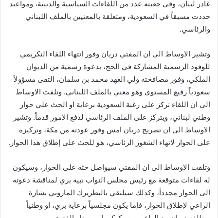
ك
غادر لبنان، وفي جعبته عدد من اللقاءات السياسية والدينية، ومواعيد
ت
حددت مسبقاً في السعودية، ومتعلقة بالمعنيين بالملف اللبناني
ر
والرئاسي.
و
ن
وتشير الاوساط الى ان المفتي دريان وفور انتهاء اللقاء التكريمي
ي
للوفود الرسمية المشاركة في الحج، بدعوة رسمية من الديوان
ا
الملكي، وفور مصافحته ولي العهد محمد بن سلمان، التقى مسؤولاً
سعودياً رفيع المستوى وهو معني بالملف اللبناني. وتلفت الاوساط
الى ان اللقاء تركز على رغبة السعودية برعاية او الحث على حوار
وطني لبناني، ويتركز على الملف الرئاسي لدفع الامور قدماً. وتشير
الاوساط الى ان تصريح دريان امس وفور عودته من مكة، وتركيزه
على الحوار لانهاء الشغور الرئاسي، هو للحث على إطلاق هذا الحوار.
وتلفت الاوساط الى ان المفتي سيواصل حثه على الحوار، وسيكون
له لقاءات متوقعة مع رئيس مجلس النواب نبيه بري لمناقشة دعوته
الى الحوار مجدداً، وكذلك سيلتقي بالبطريرك الماروني بشارة
الراعي لإطلاق الحوار، فإما يكون مجلسياً برعاية بري، او وطنياً
ويطلقه دريان مع الراعي من بكركي او من دار الفتوى.