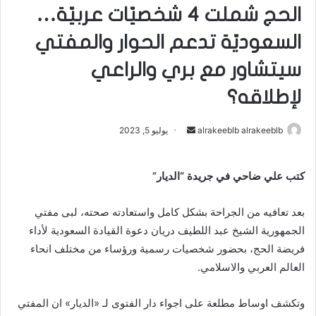
الحج شملت 4 شخصيّات عربيّة…
السعوديّة تدعم الحوار والمفتي
سيتشاور مع بري والراعي
لإطلاقه؟
alrakeeblb alrakeeblb
أ
يوليو 5, 2023
ر
س
كتب علي ضاحي في جريدة “الديار”
ل
ب
بعد تعافيه من الجراحة بشكل كامل واستعادته صحته، لبى مفتي
ر
الجمهورية الشيخ عبد اللطيف دريان دعوة القيادة السعودية لأداء
ي
فريضة الحج، بحضور شخصيات رسمية ورؤساء من مختلف انحاء
د
العالم العربي والاسلامي.
ا
إ
ل
وتكشف اوساط مطلعة على اجواء دار الفتوى لـ «الديار» ان المفتي