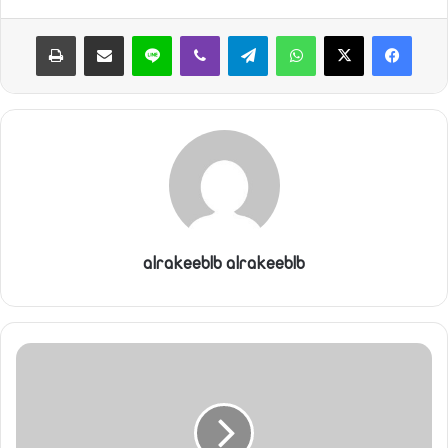
واتساب
تيلقرام
ڤايبر
لاين
مشاركة عبر البريد
طباعة
alrakeeblb alrakeeblb