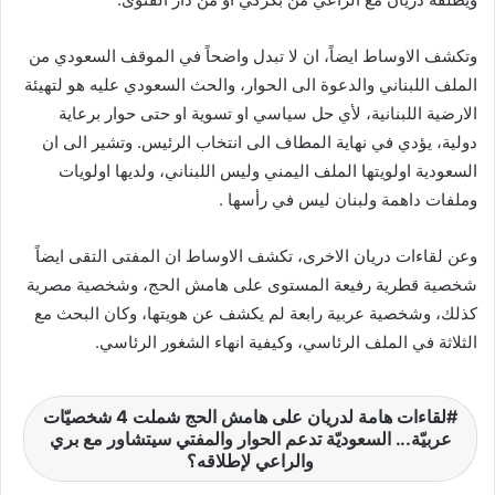
وتكشف الاوساط ايضاً، ان لا تبدل واضحاً في الموقف السعودي من
الملف اللبناني والدعوة الى الحوار، والحث السعودي عليه هو لتهيئة
الارضية اللبنانية، لأي حل سياسي او تسوية او حتى حوار برعاية
دولية، يؤدي في نهاية المطاف الى انتخاب الرئيس. وتشير الى ان
السعودية اولويتها الملف اليمني وليس اللبناني، ولديها اولويات
وملفات داهمة ولبنان ليس في رأسها .
وعن لقاءات دريان الاخرى، تكشف الاوساط ان المفتى التقى ايضاً
شخصية قطرية رفيعة المستوى على هامش الحج، وشخصية مصرية
كذلك، وشخصية عربية رابعة لم يكشف عن هويتها، وكان البحث مع
الثلاثة في الملف الرئاسي، وكيفية انهاء الشغور الرئاسي.
لقاءات هامة لدريان على هامش الحج شملت 4 شخصيّات
عربيّة... السعوديّة تدعم الحوار والمفتي سيتشاور مع بري
والراعي لإطلاقه؟