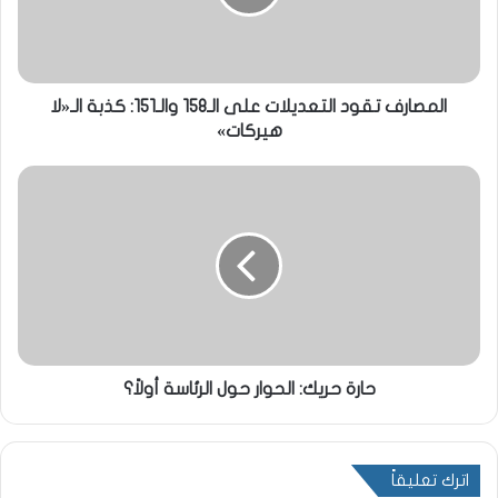
المصارف تقود التعديلات على الـ158 والـ151: كذبة الـ«لا
هيركات»
حارة حريك: الحوار حول الرئاسة أولاً؟
اترك تعليقاً