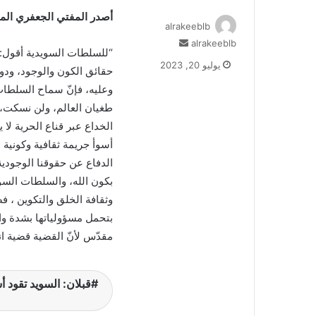
أصدر المفتي الجعفري الممت
alrakeeblb
alrakeeblb
أ
“للسلطات السويدية أقول:
ر
يوليو 20, 2023
حقائق الكون والوجود، ودون
س
ل
وعليه، فإنّ سماح السلطات
ب
طغيان العالم، ولن نسكت، 
ر
الخداع عبر قناع الحرية لا 
ي
أسوأ جريمة ثقافية وكونية
د
ا
الدفاع عن حقوقنا الوجودية
إ
بكون الله، والسلطات السو
ل
وثقافة الخلق والتكوين ، فض
ك
بتحمل مسؤولياتها بشدة وال
ت
مقدّس لأنّ القضية قضية ان
ر
و
ن
ي
قبلان: السويد تقود 
ا