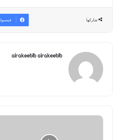
فيسبوك
شاركها
alrakeeblb alrakeeblb