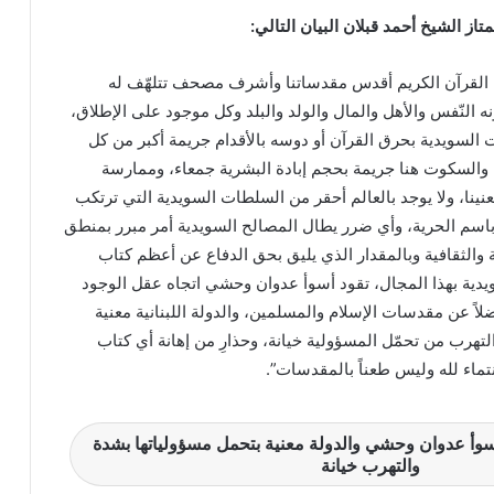
از الشيخ أحمد قبلان البيان التالي:
 القرآن الكريم أقدس مقدساتنا وأشرف مصحف تتلهّف له
ه النّفس والأهل والمال والولد والبلد وكل موجود على الإطلاق،
 السويدية بحرق القرآن أو دوسه بالأقدام جريمة أكبر من كل
والسكوت هنا جريمة بحجم إبادة البشرية جمعاء، وممارسة
يعنينا، ولا يوجد بالعالم أحقر من السلطات السويدية التي ترتكب
 باسم الحرية، وأي ضرر يطال المصالح السويدية أمر مبرر بمنطق
 والثقافية وبالمقدار الذي يليق بحق الدفاع عن أعظم كتاب
يدية بهذا المجال، تقود أسوأ عدوان وحشي اتجاه عقل الوجود
لاً عن مقدسات الإسلام والمسلمين، والدولة اللبنانية معنية
تهرب من تحمّل المسؤولية خيانة، وحذارِ من إهانة أي كتاب
تماء لله وليس طعناً بالمقدسات”.
أسوأ عدوان وحشي والدولة معنية بتحمل مسؤولياتها بشدة
والتهرب خيانة