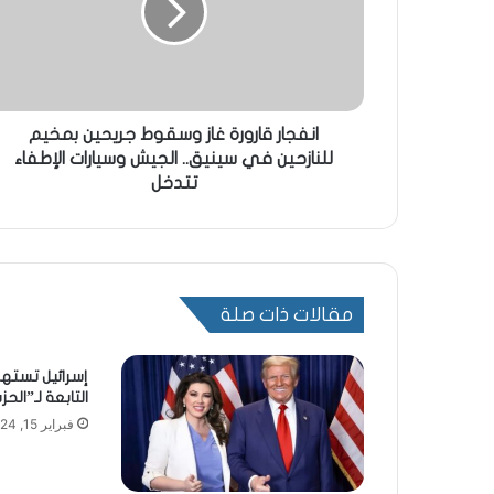
انفجار قارورة غاز وسقوط جريحين بمخيم
للنازحين في سينيق.. الجيش وسيارات الإطفاء
تتدخل
مقالات ذات صلة
إسرائيل تسته
التابعة لـ”الحز
فبراير 15, 2024