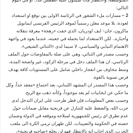
ل
التالي:
ك
2 –
مسارات ملء الشغور في الرئاسة الاولى بين توقع او استعداد
ت
لعودة، بلا موعد معلن رسمياً لموفد الرئيس الفرنسي ايمانويل
ر
ماكرون، جان- ايف لودريان، الذي خفت «رهجة» معرفة تنقلاته
و
وأخباره.. لكن الاستعداد لما يحمله في جعبته، عندما يعود في واجهة
ن
الاهتمام النيابي والسياسي، لا سيما لدى «الثنائي الشيعي».
ي
وحسب مصدر في الثنائي، وهي على صلة بالمفاوضات حول الملف
ا
الرئاسي، ان هذا الملف دخل في مرحلة الركود، غير واضحة المدة،
وسط مخاوف من انفجار داخلي شامل على المستويات كافة بهدف
فرض تسوية بالقوة.
وحسب هذا المصدر ان المشهد اللبناني، بعد اجتماع «معقد جداً، وكل
ما حكي عن ايجابيات لم يعد موجوداً، وكأنه ذهب مع الريح.
وحسب بعض المعلومات فإن قطر طرحت على ايران التدخل لدى
حزب الله، والضغط عليه للتنازل عن فرنجية مقابل ضمانات حول
عدم تطرق اي رئيس للجمهورية لسلاحه وموقعه في الدولة وضمان
حصته في الحكومة والتعيينات، لكن طهران ترمي الكرة الى ملعب
الحزب، الذي اجاب انه بالانتظار فهو لن يخلع «صاحبه فرنجية»،