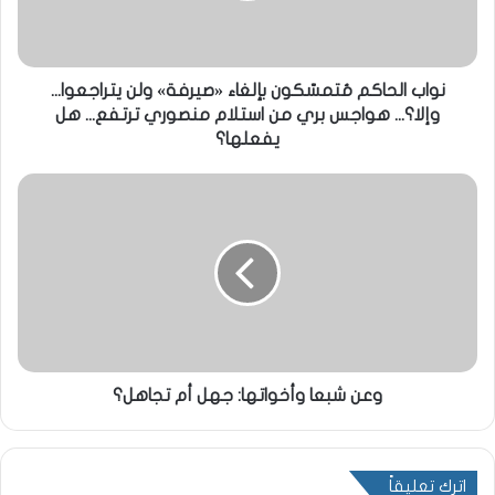
نواب الحاكم مُتمسّكون بإلغاء «صيرفة» ولن يتراجعوا...
وإلا؟... هواجس بري من استلام منصوري ترتفع... هل
يفعلها؟
وعن شبعا وأخواتها: جهل أم تجاهل؟
اترك تعليقاً