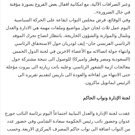
وعبر الصرافات الآلية، مع امكانية اقفال بعض الفروع بصورة مؤقتة
في حال الضرورة»..
وفي الوقائع، فرض مجلس النواب ايقاعه على الحركة السياسية
اليوم عمل ثلاث لجان حول مواضيع وملفات مهمة هي الادارة والعدل
وتلمال والموازنة والشؤون الخاريجة، بانتظار اتضاح تحرك الموفد
الرئاسي الفرنسي جان- إيف لودريان حول الاستحقاق الرئاسي
وانتهاء جولة اتصالاته مع الأعضاء الاخرين في لجنة الدول الخمس
(السعودية ومصر وقطر واميركا) للوصول الى نتيجة مشتركة حول
معالجات ازمة الشغور الرئاسي. وعليه باتت زيارته الى بيروت مؤجلة
حتى الانتهاء من لقاءاته والعودة الى باريس لتقديم تقريره الى
الرئيس ايمانويل ماكرون.
لجنة الإدارة ونواب الحاكم
عقدت لجنة الإدارة والعدل النيابية اجتماعاً اليوم برئاسة النائب جورج
عدوان وحضور نائب رئيس الحكومة سعادة الشامي وفي حضور عدد
من النواب اضافة الى نواب حاكم المصرف المركزي الاربعة. وحسب