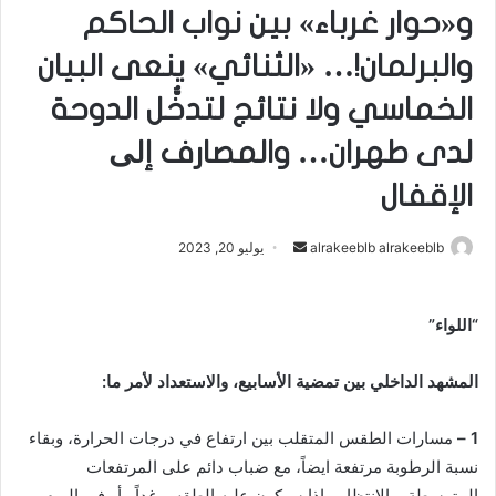
و«حوار غرباء» بين نواب الحاكم
والبرلمان!… «الثنائي» ينعى البيان
الخماسي ولا نتائج لتدخُّل الدوحة
لدى طهران… والمصارف إلی
الإقفال
alrakeeblb alrakeeblb
أ
يوليو 20, 2023
ر
س
“اللواء”
ل
ب
المشهد الداخلي بين تمضية الأسابيع، والاستعداد لأمر ما:
ر
ي
د
1 –
مسارات الطقس المتقلب بين ارتفاع في درجات الحرارة، وبقاء
ا
نسبة الرطوبة مرتفعة ايضاً، مع ضباب دائم على المرتفعات
إ
المتوسطة، والانتظار ماذا سيكون عليه الطقس غداً.. أو في اليوم