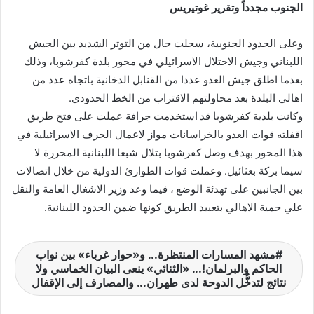
الجنوب مجدداً وتقرير غوتيريس
وعلى الحدود الجنوبية، سجلت حال من التوتر الشديد بين الجيش
اللبناني وجيش الاحتلال الاسرائيلي في محور بلدة كفرشوبا، وذلك
بعدما اطلق جيش العدو عددا من القنابل الدخانية باتجاه عدد من
اهالي البلدة بعد محاولتهم الاقتراب من الخط الحدودي.
وكانت بلدية كفرشوبا قد استخدمت جرافة عملت على فتح طريق
اقفلته قوات العدو بالخراسانات مواز لاعمال الجرف الاسرائيلية في
هذا المحور بهدف وصل كفرشوبا بتلال شبعا اللبنانية المحررة لا
سيما بركة بعثائيل. وعملت قوات الطوارئ الدولية من خلال اتصالات
بين الجانبين على تهدئة الوضع ، فيما وعد وزير الاشغال العامة والنقل
علي حمية الاهالي بتعبيد الطريق كونها ضمن الحدود اللبنانية.
مشهد المسارات المنتظرة... و«حوار غرباء» بين نواب
الحاكم والبرلمان!... «الثنائي» ينعى البيان الخماسي ولا
نتائج لتدخُّل الدوحة لدى طهران... والمصارف إلی الإقفال