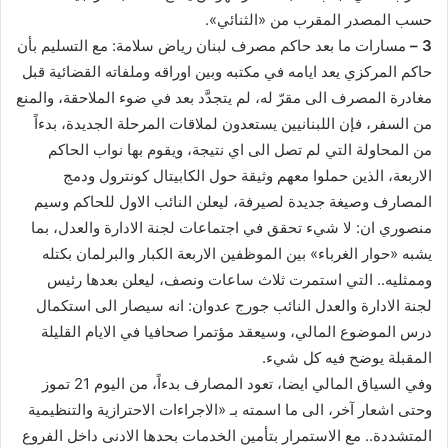
حسب المصدر المقرب من «الثنائي».
3 –
مسارات ما بعد حاكم مصرف لبنان رياض سلامة: مع التسليم بأن
حاكم المركزي يعد ايامه في مكتبه وبين اوراقه وملفاته القضائية قبل
مغادرة المصرف الى مقرّ له، لم يتجدَّد بعد في ضوء الملاحقة، والمنع
من السفر، فإن اللبنانيين يستعدون لملاقات المرحلة الجديدة، بدءاً
من المحاولة التي لم تصل الى اي نتيجة، ويقوم بها نواب الحاكم
الاربعة، الذين حملوا معهم وثيقة حول الكابيتال كونترول ودمج
المصارف وصيغة جديدة لصيرفة، ليعلن النائب الاول للحاكم وسيم
منصوري ان: لا شيء تحقق في اجتماعات لجنة الادارة والعدل، بما
يشبه «حوار الغرباء» بين الموظفين الاربعة الكبار والبرلمان بكتله
وممثليه.. التي استمرت ثلاث ساعات ونصف، ليعلن بعدها رئيس
لجنة الادارة والعدل النائب جورج عدوان: انه سيصار الى استكمال
درس الموضوع المالي، وسيعقد مؤتمرا صحافيا في الايام القليلة
المقبلة يوضح فيه كل شيء.
وفي السياق المالي ايضا، تعود المصارف بدءاً، من اليوم 21 تموز
وحتى اشعار آخر، الى ما اسمته بـ «الاجراءات الاحترازية والتنظيمية
المتشددة.. مع الاستمرار بتأمين الخدمات بحدها الادنى داخل الفروع