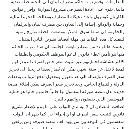
المعلومات، وقدم نواب حاكم مصرف لبنان الى اللجنة خطة نقدية
مالية، تقوم على إعادة النظر في مشروع الموازنة، وإقرار قوانين
الكابيتال كونترول وإعادة هيكلة المصارف ومعالجة الفجوة المالية
وحماية والودائع، إضافة إلى التعاون بين مصرف لبنان والبرلمان
والحكومة في ضبط سوق الدولار. ووضعت الخطة تواريخ زمنية
لتنفيذ كل هذه النقاط في مهلة أقصاها تشرين الثاني المقبل.
وعلمت «اللواء» من مصادر تابعت الجلسة، ان هدف نواب الحاكم
منها هو تأمين غطاء قانوني لدعم الموظف الحكومي والطبقات
الاكثر هشاشة لحمايتهم عبر تثبيت سعر خاص لصرف الدولار لهم
لمدة لا تقل عن ستة اشهر، يمكن ان يُصار بعدها تدريجيا الى تحرير
سعر الصرف وايصاله الى حد مقبول ومعقول لدفع الرواتب ونفقات
الدولة والقطاع الخاص. وبعد تحرير سعر الصرف يمكن إطلاق منصة
جديدة بدل منصة صيرفة المعمول بها حالياً. فالمهم حاليا هو حماية
الموظفين الذين يقبضون رواتبهم بالليرة.
اضافت المصادر: ان لا نية لدى النواب على ما يبدو لإصدار تشريع
قانوني لتثبيت سعر الصرف او اي إجراء آخر، كما ظهر ان النواب
منقسمون في التوجه بين من يؤيد الغاء منصة صيرفة ومن يرفض
الغاءها ومن يطالب فقط بتثبيت سعر صرف الليرة وعدم رفع سعر