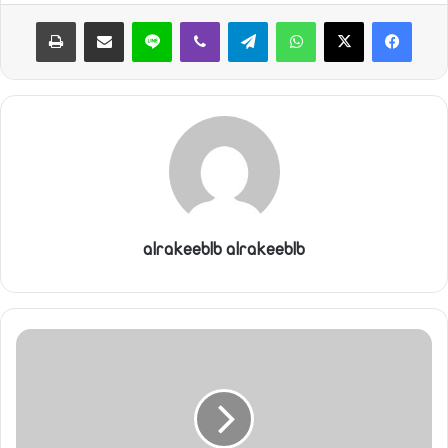
واتساب
تيلقرام
ڤايبر
لاين
مشاركة عبر البريد
طباعة
alrakeeblb alrakeeblb