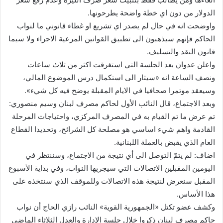
الدولار من دون اي خطة واضحة يطرحونها.
واوضحت انه في حال لم يصدر اي تشريع او غطاء قانوني ما لنواب
الحاكم فإنهم سيذهبون الى تطبيق القوانين المرعية الاجراء ولا سيما
قانون النقد والتسليف.
واعلن عدوان بعد الجلسة التي استغرقت اكثر من ثلاث ساعات
ونصف الساعة انه «سيثار الى استكمال درس الموضوع المالي،
وسيعقد موتمرا صحافيا في الايام المقبلة يوضح فيه كل شيء».
وبعد الاجتماع، قال النائب الأول لحاكم مصرف لبنان وسيم منصوري:
تم عرض ما تم القيام به في المصرف المركزي، واحتياجات المرحلة
القادمة واهم شيء اساسي هو مصلحة كل الشرائح، وتحديدا القطاع
العام الذي يقبض بالعملة اللبنانية.
اضاف: لم يتمّ التوصل الى أي نتيجة من الاجتماع، وسننتظر في
اليومين المقبلين الاتصالات التي سيجريها النواب، وفي بداية الأسبوع
المقبل سنعرض لنتيجة هذه الاتصالات وللموقف الذي سنتخذه على
هذا الأساس.
وكشف عضو تكتل «الجمهورية القوية» النائب رازي الحاج أن نواب
حاكم مصرف لبنان ذكروا خلال جلسة الإدارة والعدل الثلاثاء الماضي