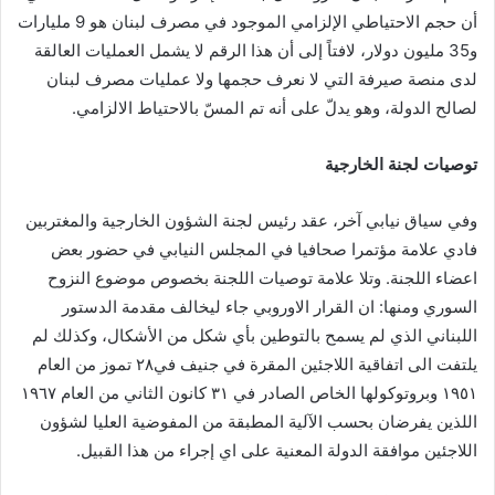
أن حجم الاحتياطي الإلزامي الموجود في مصرف لبنان هو 9 مليارات
و35 مليون دولار، لافتاً إلى أن هذا الرقم لا يشمل العمليات العالقة
لدى منصة صيرفة التي لا نعرف حجمها ولا عمليات مصرف لبنان
لصالح الدولة، وهو يدلّ على أنه تم المسّ بالاحتياط الالزامي.
توصيات لجنة الخارجية
وفي سياق نيابي آخر، عقد رئيس لجنة الشؤون الخارجية والمغتربين
فادي علامة مؤتمرا صحافيا في المجلس النيابي في حضور بعض
اعضاء اللجنة. وتلا علامة توصيات اللجنة بخصوص موضوع النزوح
السوري ومنها: ان القرار الاوروبي جاء ليخالف مقدمة الدستور
اللبناني الذي لم يسمح بالتوطين بأي شكل من الأشكال، وكذلك لم
يلتفت الى اتفاقية اللاجئين المقرة في جنيف في٢٨ تموز من العام
١٩٥١ وبروتوكولها الخاص الصادر في ٣١ كانون الثاني من العام ١٩٦٧
اللذين يفرضان بحسب الآلية المطبقة من المفوضية العليا لشؤون
اللاجئين موافقة الدولة المعنية على اي إجراء من هذا القبيل.