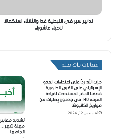
تدابير سير في النبطية غدا والثلاثاء استكمالا
لاحياء عاشوراء
مقالات ذات صلة
حزب الله: رداً على ‏اعتداءات العدو
الإسرائيلي على القرى الجنوبية
قصفنا المقر المستحدث لقيادة
الفرقة 146 في ‏جعتون بِصليات من
صواريخ الكاتيوشا
أغسطس 12, 2024
تشديد معايير
مهلة شهر… ل
اتجاهها