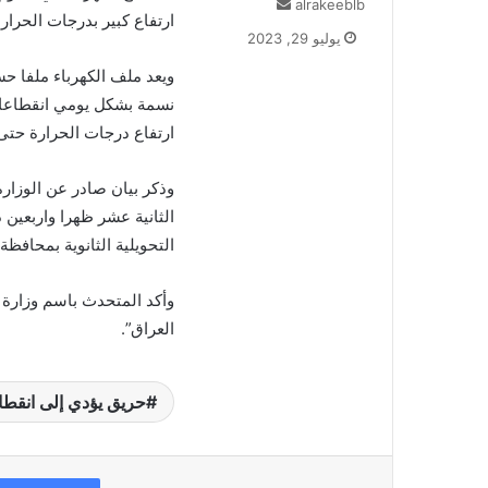
alrakeeblb
أ
ارتفاع كبير بدرجات الحرا
ر
يوليو 29, 2023
س
ل
ب
نسمة بشكل يومي انقطاعا م
ر
ارتفاع درجات الحرارة حت
ي
د
وذكر بيان صادر عن الوزار
ا
إ
الثانية عشر ظهرا واربعين
ل
التحويلية الثانوية بمحافظة
ك
ت
وأكد المتحدث باسم وزارة
ر
و
العراق”.
ن
ي
ا
حريق يؤدي إلى انقطاع