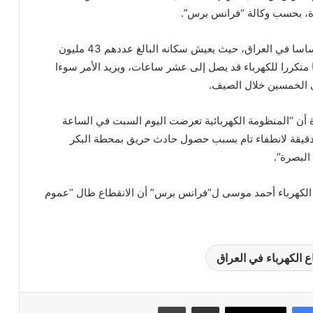
رة، بحسب وكالة “فرانس برس”.
ويعد ملف الكهرباء ملفا حساسا في العراق، حيث يعيش سكانه البالغ عددهم 43 مليون
تكررا للكهرباء قد يصل إلى عشر ساعات، ويزيد الأمر سوءا
ى الخمسين خلال الصيف.
ة أن “المنظومة الكهربائية تعرضت اليوم السبت في الساعة
 دقيقة لانطفاء تام بسبب حصول حادث حريق بمحطة البكر
 البصرة”.
 الكهرباء أحمد موسى ل”فرانس برس” أن الانقطاع طال “عموم
 الكهرباء في العراق
مشاركة عبر البريد
طباعة