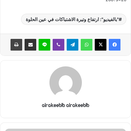
"بالفيديو": ارتفاع وتيرة الاشتباكات في عين الحلوة
واتساب
تيلقرام
ڤايبر
لاين
مشاركة عبر البريد
طباعة
alrakeeblb alrakeeblb