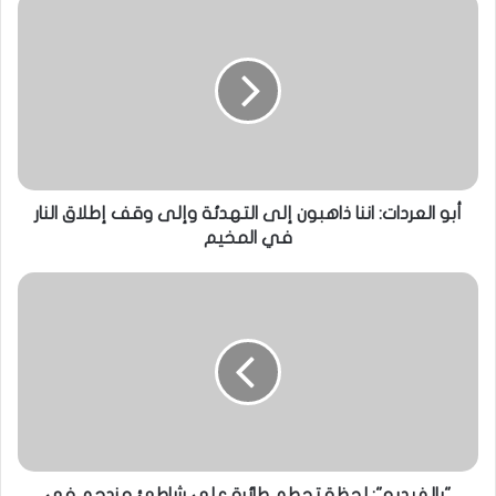
أبو العردات: اننا ذاهبون إلى التهدئة وإلى وقف إطلاق النار
في المخيم
"بالفيديو": لحظة تحطم طائرة على شاطئ مزدحم في