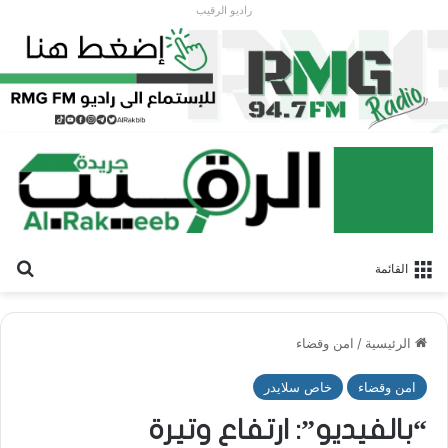
راديو الرقيب
بح
القائمة
الرئيسية
/
امن وقضاء
امن وقضاء
خاص سلايدر
“بالفيديو”: ارتفاع وتيرة