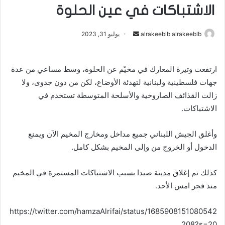
الاشتباكات في عين الحلوة
أرسل
alrakeeblb alrakeeblb
يوليو 31, 2023
بريدا
إلكترونيا
ارتفعت وتيرة المعارك في مخيّم عن الحلوة، وسط مساعي من عدة
جهات فلسطينية ولبنانية لتهدئة الأوضاع، لكن من دون جدوى، ولا
زالت القذائف الصاروخية والأسلحة المتوسطة تستخدم في
الاشتباكات.
وأغلق الجيش اللبناني جميع مداخل ومخارج المخيم الآن ويمنع
الدخول أو الخروج من وإلى المخيم بشكل كامل.
كذلك تم إغلاق مدينة صيدا بسبب الاشتباكات المستمرة في المخيم
منذ فجر امس الأحد.
https://twitter.com/hamzaAlrifai/status/1685908151080542
208?s=20