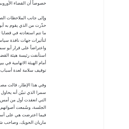
ن
خصوصاً أن القضاء الأوروب
ي
ا
وإلى جانب الملاحظات الص
حذّرت من الذي يقوم به أبو
ما تتم استعادته في قضايا تو
لتأثيرات جهات نافذة سياس
واعتراضاً على قرار أبو سم
استأنفت رئيسة هيئة القضاي
أمام الهيئة الاتهامية في بي
توقيف سلامة لعدة أسباب ذ
وفي هذا الإطار، قالت مصا
سمرا الذي تبيّن أنه يحاو
التي انعقدت أول من أمس ل
الجلسة، وسُمعت أصواتهم إ
فيما اعترضت هي على أسلو
ماريان الحويك، وصاحب شركة