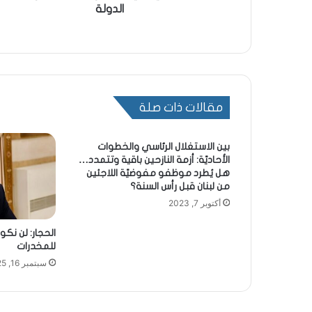
الدولة
مقالات ذات صلة
بين الاستغلال الرئاسي والخطوات
الأحاديّة: أزمة النازحين باقية وتتمدد…
هل يُطرد موظفو مفوضيّة اللاجئين
من لبنان قبل رأس السنة؟
أكتوبر 7, 2023
الحجار: لن نكون
للمخدرات
سبتمبر 16, 2025