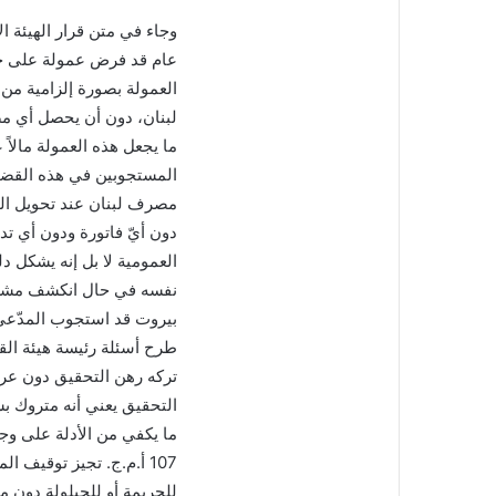
وجاء في متن قرار الهيئة 
عام قد فرض عمولة على جم
العمولة بصورة إلزامية من
لبنان، دون أن يحصل أي مص
ما يجعل هذه العمولة مالاً
المستجوبين في هذه القضية
مصرف لبنان عند تحويل ال
دون أيّ فاتورة ودون أي ت
العمومية لا بل إنه يشكل دل
نفسه في حال انكشف مشروع
طرح أسئلة رئيسة هيئة الق
تركه رهن التحقيق دون عرض 
التحقيق يعني أنه متروك ب
ما يكفي من الأدلة على وج
107 أ.م.ج. تجيز توقيف ا
للجريمة أو للحيلولة دون م