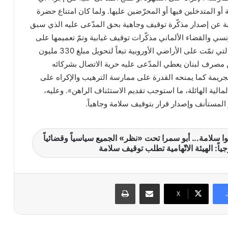
أو المتدخلين فيها أو المحرّضين عليها. ولما كان امتناع حضرة
ابة عن إصدار مذكّرة توقيف وجاهية بحق المدّعى عليه الذي سبق
سي والقضاء الألماني مذكّرات توقيف غيابية وتمّ تعميمها على
الإنتربول الدولي بالجرائم التي تمّت على الأراضي الأوروبية تبعاً لتحويل مبلغ 330 مليون
 مصرف لبنان يعطي المدّعى عليه حرية الاتصال بشركائه
جريمة كما يمنحه القدرة على ممارسة الترهيب والإكراه على
المالية الهائلة، ما استوجب تقديم الاستئناف الراهن». وعليه،
لمستأنف وإصدار قرار بتوقيف سلامة وجاهياً.
قفوا سلامة... أبو سمرا تحت «نظر» الجميع سياسياً وقضائياً
ياً: الهيئة الاتّهامية تطلب توقيف سلامة
مشاركة عبر البريد
طباعة
X