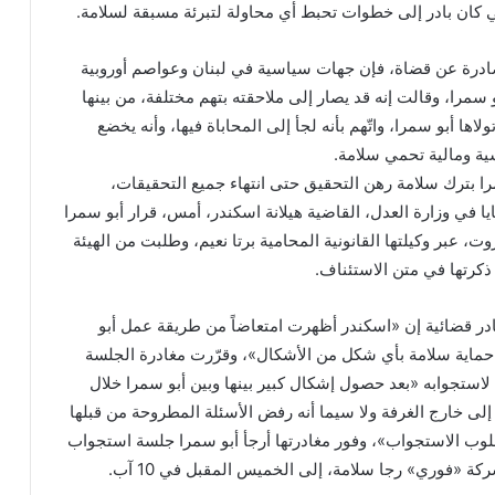
ي كان بادر إلى خطوات تحبط أي محاولة لتبرئة مسبقة لسلامة.
ادرة عن قضاة، فإن جهات سياسية في لبنان وعواصم أوروبية
 سمرا، وقالت إنه قد يصار إلى ملاحقته بتهم مختلفة، من بينها
لاها أبو سمرا، واتّهم بأنه لجأ إلى المحاباة فيها، وأنه يخضع
ية ومالية تحمي سلامة.
را بترك سلامة رهن التحقيق حتى انتهاء جميع التحقيقات،
ا في وزارة العدل، القاضية هيلانة اسكندر، أمس، قرار أبو سمرا
روت، عبر وكيلتها القانونية المحامية برتا نعيم، وطلبت من الهيئة
كرتها في متن الاستئناف.
در قضائية إن «اسكندر أظهرت امتعاضاً من طريقة عمل أبو
ل حماية سلامة بأي شكل من الأشكال»، وقرّرت مغادرة الجلسة
استجوابه «بعد حصول إشكال كبير بينها وبين أبو سمرا خلال
لى خارج الغرفة ولا سيما أنه رفض الأسئلة المطروحة من قبلها
ب الاستجواب»، وفور مغادرتها أرجأ أبو سمرا جلسة استجواب
 «فوري» رجا سلامة، إلى الخميس المقبل في 10 آب.