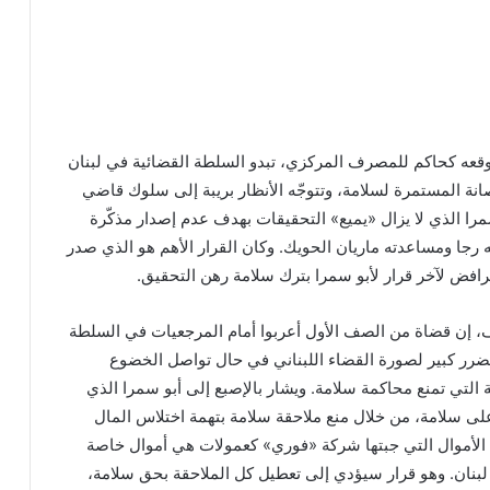
قعه كحاكم للمصرف المركزي، تبدو السلطة القضائية في لبنان
نة المستمرة لسلامة، وتتوجّه الأنظار بريبة إلى سلوك قاضي
را الذي لا يزال «يميع» التحقيقات بهدف عدم إصدار مذكّرة
جا ومساعدته ماريان الحويك. وكان القرار الأهم هو الذي صدر
لرافض لآخر قرار لأبو سمرا بترك سلامة رهن التحقيق.
، إن قضاة من الصف الأول أعربوا أمام المرجعيات في السلطة
ضرر كبير لصورة القضاء اللبناني في حال تواصل الخضوع
التي تمنع محاكمة سلامة. ويشار بالإصبع إلى أبو سمرا الذي
على سلامة، من خلال منع ملاحقة سلامة بتهمة اختلاس المال
 الأموال التي جبتها شركة «فوري» كعمولات هي أموال خاصة
نان. وهو قرار سيؤدي إلى تعطيل كل الملاحقة بحق سلامة،