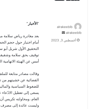
“
الأخبار
”
alrakeeblb
alrakeeblb
أ
بعد مغادرة رياض سلامة مو
ر
أغسطس 3, 2023
أمام اختبار حول حجم الحصا
س
ل
التحقيق الأول شربل أبو سم
ب
توقيف بحق سلامة وشقيقه ر
ر
أمس عن الهيئة الاتهامية ا
ي
د
وقالت مصادر متابعة للملف
ا
إ
القضائية عن خشيتهم من ت
ل
للضغوط السياسية والمالية 
ك
يسعى إلى تعطيل الادّعاء 
ت
العام، ومحاولته تكريس أن
ر
و
وليست عائدة إلى مصرف لب