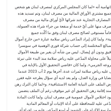
الاتهامية أنه «لما كان المجلس المركزي لمصرف لبنان هو شخص
يع مشتري الأوراق المالية من مصرف لبنان، وتم تسديد هذه
 المصارف التجارية عند شرائها لأيّ أوراق مالية من مصرف
رف منها على أيّ خدمة أو منفعة من جراء شراء هذه العمولة،
 عاماً مستوفى لصالح مصرف لبنان وفق ما أكّده جميع
». ولما كان إيراد المدّعى رياض سلامة عبارة «من خارج أموال
مبالغ المختلسة إلى حساب شركة فوري الوهمية في سويسرا
دقيق ودون أي إيصال، ليس من شأنه أن يغير من طبيعة الأموال
يلاً على محاولة المدّعى عليه رياض سلامة منذ البدء على تبرئة
ه الجرمي». ولما كان «قاضي التحقيق الأول بالإنابة في
بيروت قد استجوب المدّعى عليه رياض سلامة لمرات عدة، آخرها يوم 2 آب 2023 عندما
ضايا في وزارة العدل، ولم يعد لديه أي سؤال يطرحه عليه فقرر
الملف على النيابة العامة الاستئنافية». و«لما كان الترك رهن
سند إقامة رهن التحقيق أي غير موقوف رغم أن الملف يتضمن
ود اختلاس لأموال عمومية في مصرف لبنان. ولما كانت المادة
لمدّعى عليه للمحافظة على أدلة الإثبات أو المعالم المادية
مارسة الإكراه على الشهود أو لمنع المدّعى عليه من إجراء أي