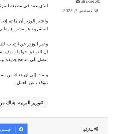
alrakeeblb
أ
الذي عقد في مطبعة المركز 
ر
أغسطس 7, 2023
س
ل
واعتبر الوزير أن ما تم إنجا
ب
المشروع هو مشروع وطني ا
ر
ي
وعبر الوزير عن ارتياحه لل
د
ان التوافق حولها سوف يسهل
ا
إ
لنصل إلى مناهج جديدة تبني م
ل
ك
ولفت إلى ان هناك من يسته
ت
نتوقف عن العمل .
ر
و
ن
ي
وزير التربية: هناك م
ا
فيسبوك
شاركها