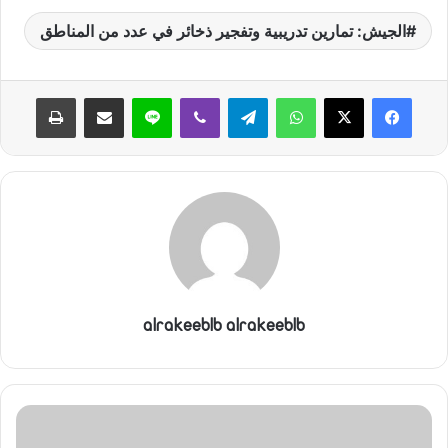
الجيش: تمارين تدريبية وتفجير ذخائر في عدد من المناطق
واتساب
تيلقرام
ڤايبر
لاين
مشاركة عبر البريد
طباعة
alrakeeblb alrakeeblb