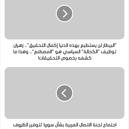
"البيطار لن يستطيع بهذه الدنيا إكمال التحقيق"... زهران:
توظيف "الكحالة" السياسي هو "المصطنع"... وهذا ما
كشفه بخصوص التحقيقات!
اجتماع لجنة الاتصال العربية بشأن سوريا: لتوفير الظروف