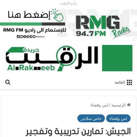
راديو الرقيب
بح
القائمة
الرئيسية
/
امن وقضاء
امن وقضاء
خاص سلايدر
الجيش: تمارين تدريبية وتفجير