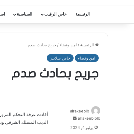
الرئيسية
خاص الرقيب
السياسية
اسر
الرئيسية
/
امن وقضاء
/
جريح بحادث صدم
امن وقضاء
خاص سلايدر
جريح بحادث صدم
alrakeeblb
أفادت غرفة التحكم المرور
أرسل
alrakeeblblb
الديب المسلك الشرقي ون
بريدا
يوليو 4, 2024
إلكترونيا