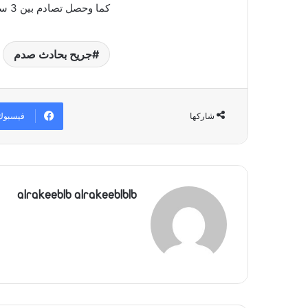
كما وحصل تصادم بين 3 سيارات على اوتوستراد جل الديب المسلك الغربي.
جريح بحادث صدم
فيسبوك
شاركها
alrakeeblb alrakeeblblb