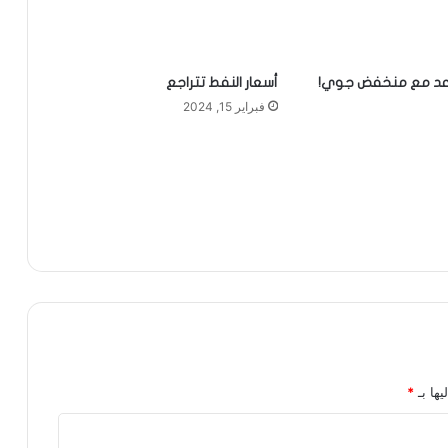
وعد مع منخفض جوي!
أسعار النفط تتراجع
فبراير 15, 2024
يها بـ
*