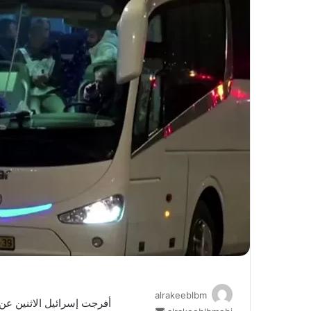
alrakeeblbm