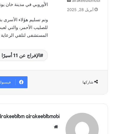
أرسل
alrakeeblbmobi
الأوروبي في مدينة خان يو
بريدا
أبريل 28, 2025
إلكترونيا
وتم تسليم هؤلاء الأسرى بت
للصليب الأحمر، والتي لعب
المستشفى لتلقي الرعاية ا
الإفراج عن 11 أسيرًا فلسطينيًا كانت تحتجزهم إسرائيل
فيسبوك
شاركها
lrakeeblbm alrakeeblbmobi
موقع
الويب