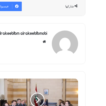
فيسبوك
شاركها
lrakeeblbm alrakeeblbmobi
موقع
الويب