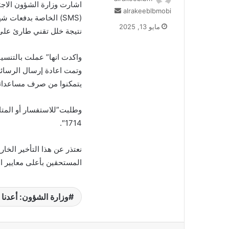
اشارت وزارة الشؤون الاجتم
أرسل
alrakeeblbmobi
بريدا
مايو 13, 2025
نتيجة خلل تقني طارئ على
إلكترونيا
واكدت انها” عملت بالتنسي
وتمت اعادة إرسال الرسائل 
يتمكنوا من صرف مساعداته
وطلبت”للاستفسار أو المتاب
1714″.
نعتذر عن هذا التأخير الخارج
المستحقين بأعلى معايير ال
وزارة الشؤون: أعدنا