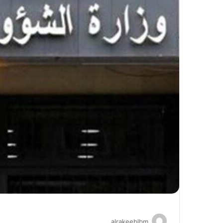
alrakeeblbm