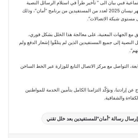
اعية فبي بيان الى ” تأخير طرأ في استلام الرسائل النصية
(SMS) الخاصة بدفعات شهر نيسان 2025 لعدد من المستفيدين من برنامج “أمان”، وذلك
 مستوى شبكة الاتصالات”.
ق مع الجهات المعنية، على معالجة هذا الخلل بشكل فوري،
النصية إلى جميع المستفيدين الذين لم يتلقّوا إشعار الدفع ولم
م”.
عة، التواصل مع مركز الاتصال التابع للوزارة عبر الخط الساخن
 عن إرادتنا، ونؤكّد التزامنا الكامل بتأمين الخدمة للمواطنين
كفاءة والشفافية.
 إرسال رسالة "أمان"للمستفيدين بعد خلل تقني