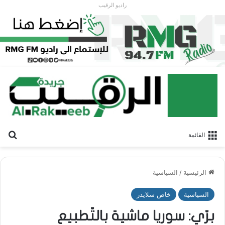
راديو الرقيب
بح
القائمة
الرئيسية
/
السياسية
السياسية
خاص سلايدر
برّي: سوريا ماشية بالتّطبيع