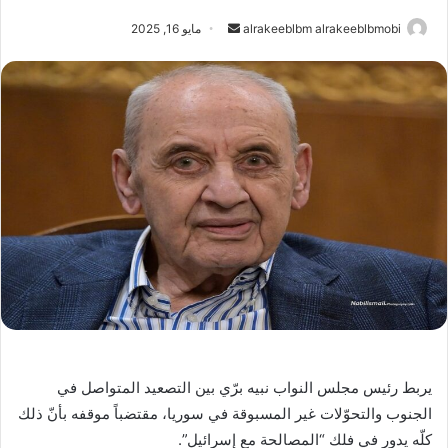
أرسل
alrakeeblbm alrakeeblbmobi
مايو 16, 2025
بريدا
إلكترونيا
يربط رئيس مجلس النواب نبيه برّي بين التصعيد المتواصل في
الجنوب والتحوّلات غير المسبوقة في سوريا، مقتضباً موقفه بأنّ ذلك
كلّه يدور في فلك “المصالحة مع إسرائيل”.