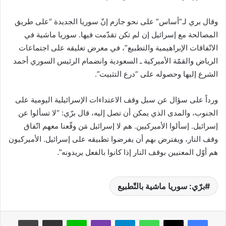
وقال بري لـ”أساس” على نحو جازم إنّ سوريا الجديدة “على طريق
المصالحة مع إسرائيل إن لم تكن تقدّمت فيها. سوريا ماشية في
الاتّفاقات الإبراهيمية والتطبيع”، في معرض تعليقه على اجتماعات
الرياض والقمّة الأميركية ـ السعودية وانضمام الرئيس السوري أحمد
الشرع إليها وحصوله على “درع التثبيت”.
ورداً على سؤال عن سبل وقف الاعتداءات الإسرائيلية اليومية على
الجنوب، والمدى الذي يمكن أن تصل إليه، قال برّي: “لا تسألوا عن
إسرائيل. إسألوا الأميركيين. هم لا إسرائيل مَن وقّعنا معهم اتّفاق
وقف النار، ويفترض بهم أن يفرضوا تطبيقه على إسرائيل. الأميركيون
هم أوّل المعنيين بوقف النار إذا كانوا بالفعل يريدونه”.
برّي: سوريا ماشية بالتّطبيع
واتساب
تيلقرام
ڤايبر
لاين
مشاركة عبر البريد
طباعة