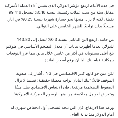
في هذه الأثناء، ارتفع مؤشر الدولار، الذي يقيس أداء العملة الأميركية
مقابل سلة من ست عملات رئيسية، بنسبة 0.16% ليسجل 99.416
نقطة، لكنه لا يزال متجهًا نحو خسارة شهرية بنسبة 0.25% في ايار،
مسجلًا بذلك تراجعًا للشهر الخامس على التوالي.
من جانبه، ارتفع الين الياباني بنسبة 0.3% ليصل إلى 143.80
للدولار، بعدما أظهرت بيانات أن معدل التضخم الأساسي في طوكيو
بلغ أعلى مستوياته في أكثر من عامين خلال مايو، مما عزز التوقعات
بإمكانية قيام بنك اليابان برفع أسعار الفائدة.
لكن مين جو كانغ، كبير الاقتصاديين في ING، أشار إلى صعوبة
الموقف قائلاً: “بنك اليابان يواجه معضلة حقيقية؛ فبينما لا تزال
الضغوط التضخمية مرتفعة، فإن الانتعاش الاقتصادي يظل هشًا
ويتعرض لعوامل معاكسة، من بينها الرسوم الجمركية الأميركية”.
ورغم هذا الارتفاع، فإن الين يتجه لتسجيل أول انخفاض شهري له
أمام الدولار منذ بداية العام.