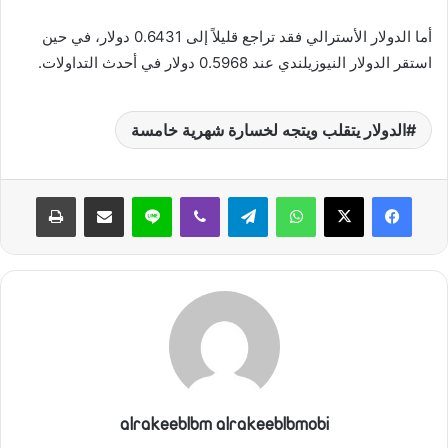
أما الدولار الأسترالي فقد تراجع قليلاً إلى 0.6431 دولار، في حين
استقر الدولار النيوزيلندي عند 0.5968 دولار في أحدث التداولات.
الدولار يتقلب ويتجه لخسارة شهرية خامسة
واتساب
تيلقرام
ڤايبر
لاين
مشاركة عبر البريد
طباعة
alrakeeblbm alrakeeblbmobi