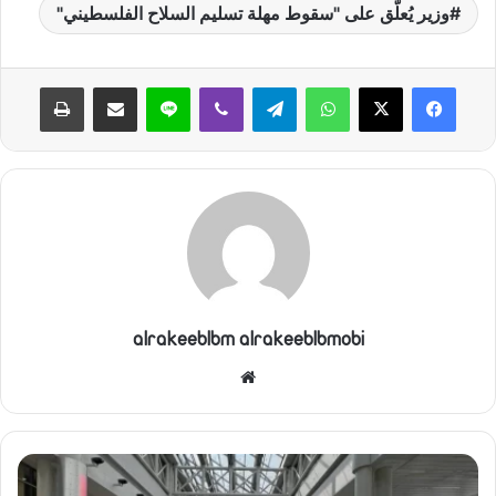
وزير يُعلّق على "سقوط مهلة تسليم السلاح الفلسطيني"
واتساب
تيلقرام
ڤايبر
لاين
مشاركة عبر البريد
طباعة
alrakeeblbm alrakeeblbmobi
موقع
الويب